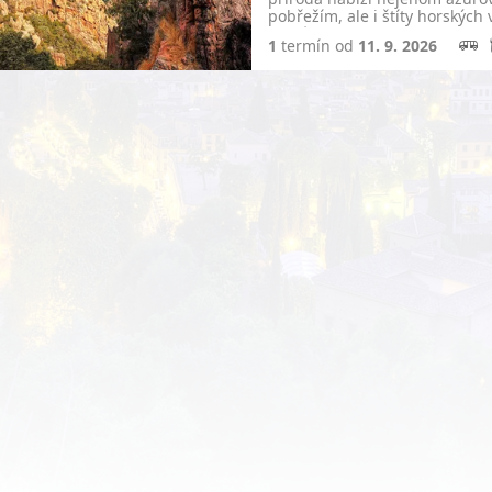
pobřežím, ale i štíty horských
kaskády…
1
termín od
11. 9. 2026