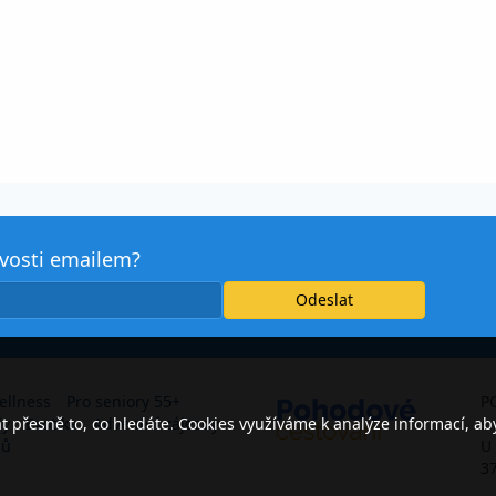
avosti emailem?
ellness
Pro seniory 55+
P
přesně to, co hledáte. Cookies využíváme k analýze informací, ab
dy
Exotika
Adventní zájezdy
s.
jů
U
3