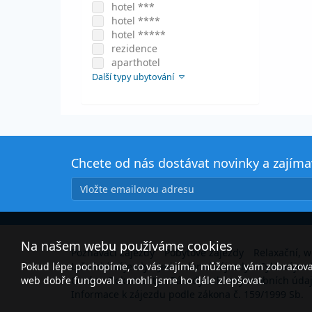
hotel ***
hotel ****
hotel *****
rezidence
aparthotel
Další typy ubytování
Chcete od nás dostávat novinky a zajím
Na našem webu používáme cookies
Poznávací zájezdy
Pobytové zájezdy
Relaxační, w
Pokud lépe pochopíme, co vás zajímá, můžeme vám zobrazovat 
Lyžařské zájezdy
Jednodenní zájezdy
Cyklozájez
web dobře fungoval a mohli jsme ho dále zlepšovat.
O nás
Dokumenty
Zásady ochrany osobních úda
Informace k zájezdu podle zákona č. 159/1999 Sb.