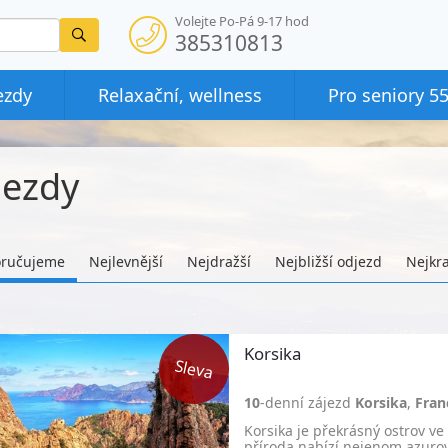
Volejte Po-Pá 9-17 hod
Vyhledat
385310813
ezdy
Relaxační, wellness
Pro seniory 5
jezdy
ručujeme
Nejlevnější
Nejdražší
Nejbližší odjezd
Nejkra
Korsika
10
-denní zájezd
Korsika
,
Fran
Korsika je překrásný ostrov v
příroda nabízí nejenom azuro