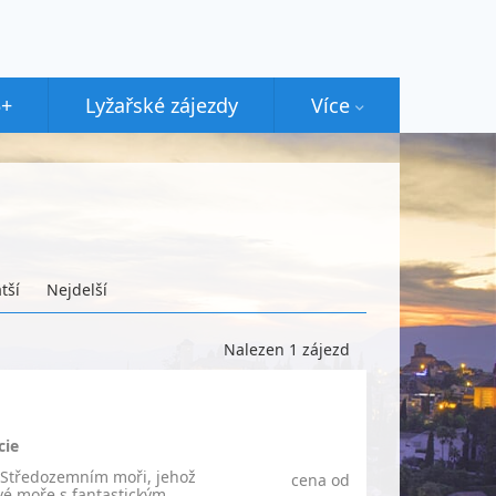
5+
Lyžařské zájezdy
Více
tší
Nejdelší
Nalezen 1 zájezd
cie
e Středozemním moři, jehož
cena od
vé moře s fantastickým