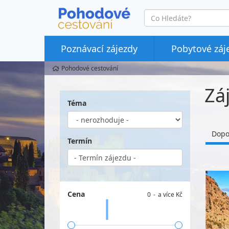
co
hledáte
Poznávací zájezdy
Pobytové záj
Pohodové cestování
Zá
Téma
Dopo
Termín
Cena
0
a více Kč