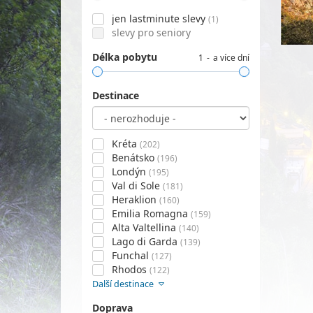
jen lastminute slevy
(1)
slevy pro seniory
Délka pobytu
1
a více dní
Destinace
Kréta
(202)
Benátsko
(196)
Londýn
(195)
Val di Sole
(181)
Heraklion
(160)
Emilia Romagna
(159)
Alta Valtellina
(140)
Lago di Garda
(139)
Funchal
(127)
Rhodos
(122)
Další destinace
Doprava