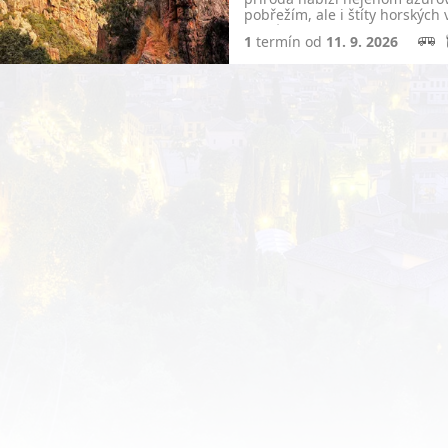
pobřežím, ale i štíty horských
kaskády…
1
termín od
11. 9. 2026