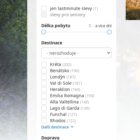
jen lastminute slevy
(1)
slevy pro seniory
Délka pobytu
1
a více dní
Destinace
Kréta
(202)
Benátsko
(196)
Londýn
(187)
Val di Sole
(181)
Heraklion
(160)
Emilia Romagna
(159)
Alta Valtellina
(140)
Lago di Garda
(139)
Funchal
(127)
Rhodos
(122)
Další destinace
Doprava