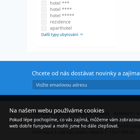
hotel ***
hotel ****
hotel *****
rezidence
aparthotel
Další typy ubytování
Chcete od nás dostávat novinky a zajím
Na našem webu používáme cookies
Poznávací zájezdy
Pobytové zájezdy
Relaxační, w
Pokud lépe pochopíme, co vás zajímá, můžeme vám zobrazovat 
Lyžařské zájezdy
Jednodenní zájezdy
Cyklozájez
web dobře fungoval a mohli jsme ho dále zlepšovat.
O nás
Dokumenty
Zásady ochrany osobních úda
Informace k zájezdu podle zákona č. 159/1999 Sb.