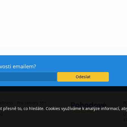
avosti emailem?
ellness
Pro seniory 55+
P
přesně to, co hledáte. Cookies využíváme k analýze informací, ab
dy
Exotika
Adventní zájezdy
s.
jů
U
3