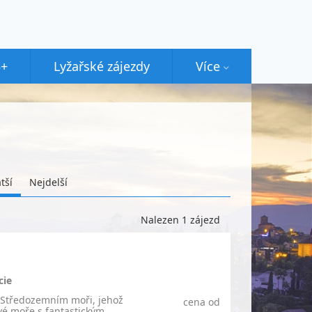
5+
Lyžařské zájezdy
Více
tší
Nejdelší
Nalezen 1 zájezd
cie
e Středozemním moři, jehož
cena od
vé moře s fantastickým