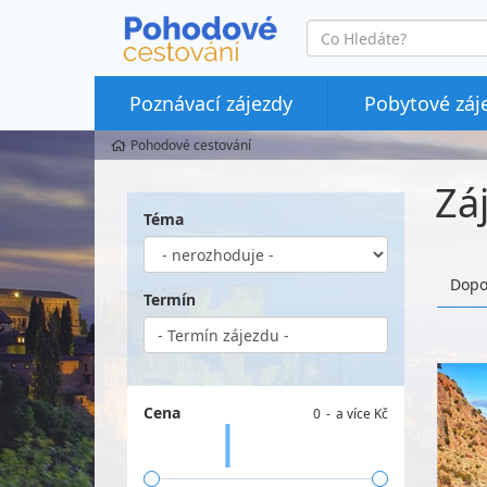
co
hledáte
Poznávací zájezdy
Pobytové záj
Pohodové cestování
Zá
Téma
Dopo
Termín
Cena
0
a více Kč