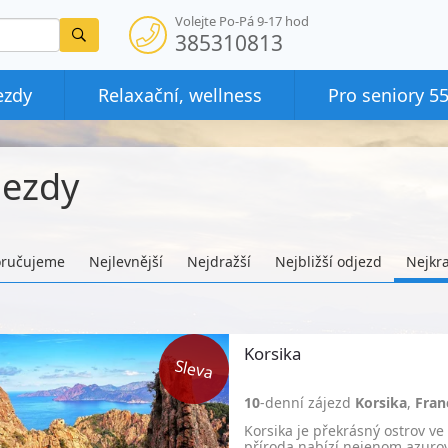
Volejte Po-Pá 9-17 hod
Vyhledat
385310813
ezdy
Relaxační, wellness
Pro seniory 5
jezdy
ručujeme
Nejlevnější
Nejdražší
Nejbližší odjezd
Nejkra
Korsika
10
-denní zájezd
Korsika
,
Fran
Korsika je překrásný ostrov v
příroda nabízí nejenom azuro