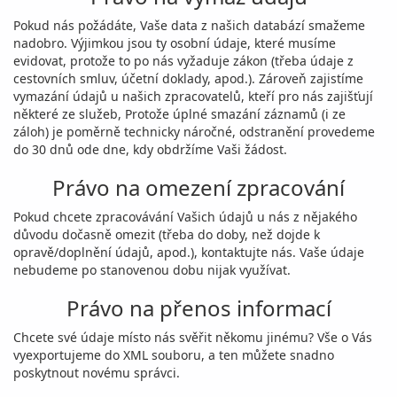
Pokud nás požádáte, Vaše data z našich databází smažeme
nadobro. Výjimkou jsou ty osobní údaje, které musíme
evidovat, protože to po nás vyžaduje zákon (třeba údaje z
cestovních smluv, účetní doklady, apod.). Zároveň zajistíme
vymazání údajů u našich zpracovatelů, kteří pro nás zajišťují
některé ze služeb, Protože úplné smazání záznamů (i ze
záloh) je poměrně technicky náročné, odstranění provedeme
do 30 dnů ode dne, kdy obdržíme Vaši žádost.
Právo na omezení zpracování
Pokud chcete zpracovávání Vašich údajů u nás z nějakého
důvodu dočasně omezit (třeba do doby, než dojde k
opravě/doplnění údajů, apod.), kontaktujte nás. Vaše údaje
nebudeme po stanovenou dobu nijak využívat.
Právo na přenos informací
Chcete své údaje místo nás svěřit někomu jinému? Vše o Vás
vyexportujeme do XML souboru, a ten můžete snadno
poskytnout novému správci.