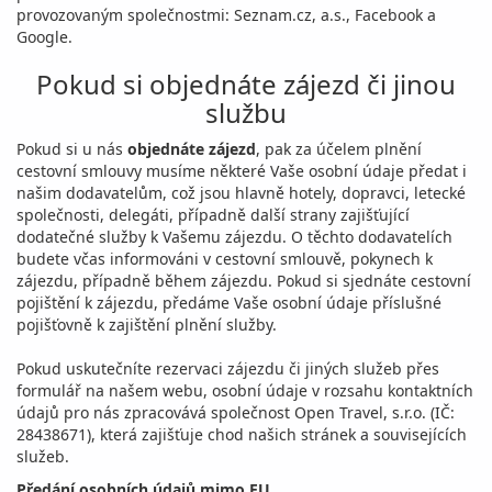
provozovaným společnostmi: Seznam.cz, a.s., Facebook a
Google.
Pokud si objednáte zájezd či jinou
službu
Pokud si u nás
objednáte zájezd
, pak za účelem plnění
cestovní smlouvy musíme některé Vaše osobní údaje předat i
našim dodavatelům, což jsou hlavně hotely, dopravci, letecké
společnosti, delegáti, případně další strany zajišťující
dodatečné služby k Vašemu zájezdu. O těchto dodavatelích
budete včas informováni v cestovní smlouvě, pokynech k
zájezdu, případně během zájezdu. Pokud si sjednáte cestovní
pojištění k zájezdu, předáme Vaše osobní údaje příslušné
pojišťovně k zajištění plnění služby.
Pokud uskutečníte rezervaci zájezdu či jiných služeb přes
formulář na našem webu, osobní údaje v rozsahu kontaktních
údajů pro nás zpracovává společnost Open Travel, s.r.o. (IČ:
28438671), která zajišťuje chod našich stránek a souvisejících
služeb.
Předání osobních údajů mimo EU