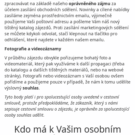
zpracovávat na základě našeho
oprávněného zájmu
za
účelem zasílání obchodních sdělení. Novinky a cílené nabídky
zasíláme zejména prostřednictvím emailu, výjimečně
použijeme Vaši poštovní adresu a pošleme Vám náš nový
tištěný katalog zájezdů. Proti zasílání marketingových sdělení
se můžete kdykoli odvolat, stačí klepnout na tlačítko pro
odhlášení, které najdete v každém našem emailu.
Fotografie a videozáznamy
V průběhu zájezdu obvykle pořizujeme bohatý foto a
videomateriál, který pak využíváme k další propagaci (třeba
do katalogu a dalších tištěných materiálů, nebo na webové
stránky). Fotografii nebo videozáznam s Vaší osobou ovšem
pořídíme a použijeme pouze v případě, že nám k tomu udělíte
výslovný
souhlas
.
Tyto body platí i pro spolucestující osoby uvedené v cestovní
smlouvě, protože předpokládáme, že zákazník, který s námi
sepisuje cestovní smlouvu o zájezdu, je oprávněn za spolucestojící
osoby souhlas udělit.
Kdo má k Vašim osobním