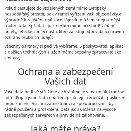
Pokud cestujete do vzdálených zemí mimo Evropský
hospodářský prostor, pak v rámci vyřízení Vaší objednávky a
výhradně k zajištění realizace zájezdu můžeme nejnutnější
osobní údaje předat i partnerům mimo prostor EU (např.
hotely, letecké společnosti), kteří zajišťují odpovídající úroveň
ochrany osobních údajů.
Všechny partnery si pečlivě vybíráme. S poskytovateli aplikací
a dalších technických služeb máme sepsány zpracovatelské
smlouvy.
Ochrana a zabezpečení
Vašich dat
Vaše data bedlivě střežíme a chráníme je v maximální možné
míře. Přijali jsme řadu opatření proti jejich zneužití, poškození
nebo zničení. Všichni zaměstnanci a spolupracovníci byli
řádně poučeni a proškoleni. Data jsou uložena na vysoce
zabezpečených serverech a pravidelně zálohována.
Jaká máte práva?