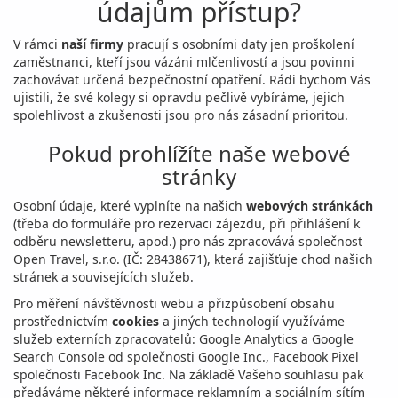
údajům přístup?
V rámci
naší firmy
pracují s osobními daty jen proškolení
zaměstnanci, kteří jsou vázáni mlčenlivostí a jsou povinni
zachovávat určená bezpečnostní opatření. Rádi bychom Vás
ujistili, že své kolegy si opravdu pečlivě vybíráme, jejich
spolehlivost a zkušenosti jsou pro nás zásadní prioritou.
Pokud prohlížíte naše webové
stránky
Osobní údaje, které vyplníte na našich
webových stránkách
(třeba do formuláře pro rezervaci zájezdu, při přihlášení k
odběru newsletteru, apod.) pro nás zpracovává společnost
Open Travel, s.r.o. (IČ: 28438671), která zajišťuje chod našich
stránek a souvisejících služeb.
Pro měření návštěvnosti webu a přizpůsobení obsahu
prostřednictvím
cookies
a jiných technologií využíváme
služeb externích zpracovatelů: Google Analytics a Google
Search Console od společnosti Google Inc., Facebook Pixel
společnosti Facebook Inc. Na základě Vašeho souhlasu pak
předáváme některé informace reklamním a sociálním sítím