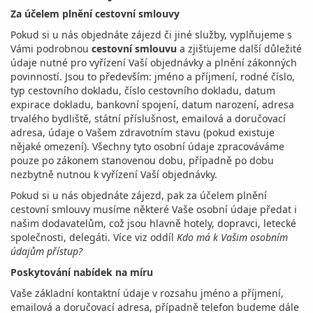
Za účelem plnění cestovní smlouvy
Pokud si u nás objednáte zájezd či jiné služby, vyplňujeme s
Vámi podrobnou
cestovní smlouvu
a zjišťujeme další důležité
údaje nutné pro vyřízení Vaší objednávky a plnění zákonných
povinností. Jsou to především: jméno a příjmení, rodné číslo,
typ cestovního dokladu, číslo cestovního dokladu, datum
expirace dokladu, bankovní spojení, datum narození, adresa
trvalého bydliště, státní příslušnost, emailová a doručovací
adresa, údaje o Vašem zdravotním stavu (pokud existuje
nějaké omezení). Všechny tyto osobní údaje zpracováváme
pouze po zákonem stanovenou dobu, případně po dobu
nezbytně nutnou k vyřízení Vaší objednávky.
Pokud si u nás objednáte zájezd, pak za účelem plnění
cestovní smlouvy musíme některé Vaše osobní údaje předat i
našim dodavatelům, což jsou hlavně hotely, dopravci, letecké
společnosti, delegáti. Více viz oddíl
Kdo má k Vašim osobním
údajům přístup?
Poskytování nabídek na míru
Vaše základní kontaktní údaje v rozsahu jméno a příjmení,
emailová a doručovací adresa, případně telefon budeme dále