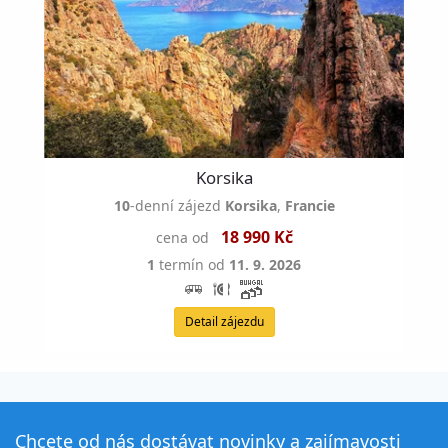
Korsika
10
-denní zájezd
Korsika
,
Francie
18 990 Kč
cena od
1
termín od
11. 9. 2026
Detail zájezdu
Chcete od nás dostávat novinky a zajímavosti