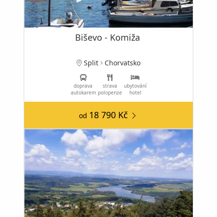
Biševo - Komiža
Split
Chorvatsko
doprava
strava
ubytování
autokarem
polopenze
hotel
18 790 Kč
od