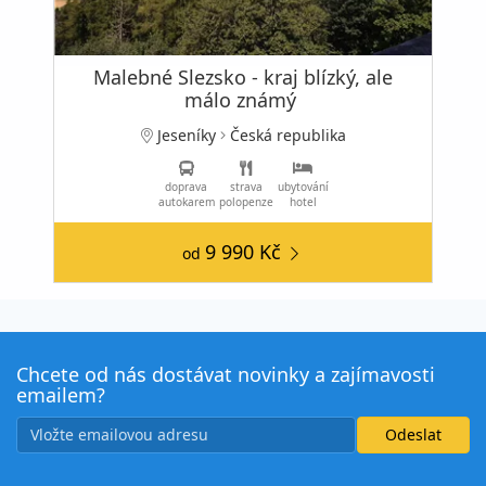
Malebné Slezsko - kraj blízký, ale
málo známý
Jeseníky
Česká republika
doprava
strava
ubytování
autokarem
polopenze
hotel
9 990 Kč
od
Chcete od nás dostávat novinky a zajímavosti
emailem?