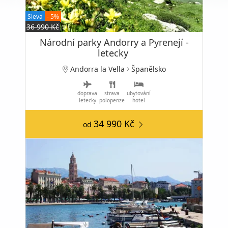
Sleva
- 5%
36 990 Kč
Národní parky Andorry a Pyrenejí -
letecky
Andorra la Vella
Španělsko
doprava
strava
ubytování
letecky
polopenze
hotel
34 990 Kč
od