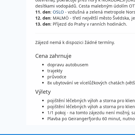
desítkami vodopádů. Cesta malebným údolím OT
11. den
:
OSLO
- vzdušná a zelená metropole Nor
12. den
: MALMÖ - třetí největší město Švédska, 
13. den
: Příjezd do Prahy v ranních hodinách.
Zájezd nemá k dispozici žádné termíny.
Cena zahrnuje
dopravu autobusem
trajekty
průvodce
8x ubytování ve vícelůžkových chatách (vět
Výlety
pojištění léčebných výloh a storna pro klient
pojištění léčebných výloh a storna pro klient
1/1 pokoj - na tomto zájezdu není možný, s
Plavba po Geirangerfjordu 60 minut, nutno 