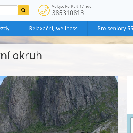
Volejte Po-Pá 9-17 hod
Vyhledat
385310813
ezdy
Relaxační, wellness
Pro seniory 5
rní okruh