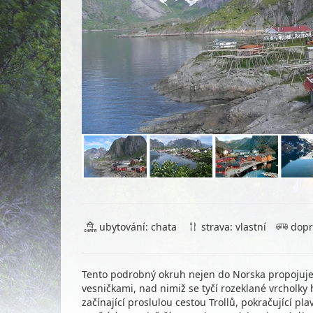
ubytování: chata
strava: vlastní
dopr
Tento podrobný okruh nejen do Norska propojuje 
vesničkami, nad nimiž se tyčí rozeklané vrcholky 
začínající proslulou cestou Trollů, pokračující p