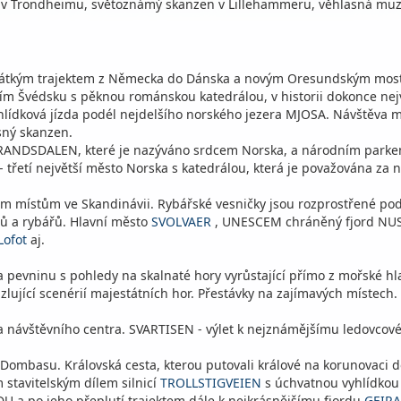
lu v Trondheimu, světoznámý skanzen v Lillehammeru, věhlasná mu
 Krátkým trajektem z Německa do Dánska a novým Oresundským mo
ním Švédsku s pěknou románskou katedrálou, v historii dokonce nej
hlídková jízda podél nejdelšího norského jezera MJOSA. Návštěva 
sný skanzen.
RANDSDALEN, které je nazýváno srdcem Norska, a národním parke
- třetí největší město Norska s katedrálou, která je považována za 
ím místům ve Skandinávii. Rybářské vesničky jsou rozprostřené pod
ířů a rybářů. Hlavní město
SVOLVAER
, UNESCEM chráněný fjord NUS
Lofot
aj.
na pevninu s pohledy na skalnaté hory vyrůstající přímo z mořské hl
zlující scenérií majestátních hor. Přestávky na zajímavých místech
 návštěvního centra. SVARTISEN - výlet k nejznámějšímu ledovcov
 Dombasu. Královská cesta, kterou putovali králové na korunovaci 
 stavitelským dílem silnicí
TROLLSTIGVEIEN
s úchvatnou vyhlídkou 
 a po jeho přeplutí trajektem dále k nejkrásnějšímu fjordu
GEIR