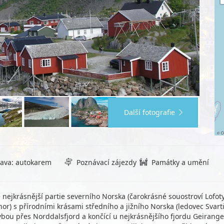
Další fotografie
©
O
ava: autokarem
Poznávací zájezdy
Památky a umění
nejkrásnější partie severního Norska (čarokrásné souostroví Lof
hor) s přírodními krásami středního a jižního Norska (ledovec Svarti
lavbou přes Norddalsfjord a končící u nejkrásnějšího fjordu Geirang