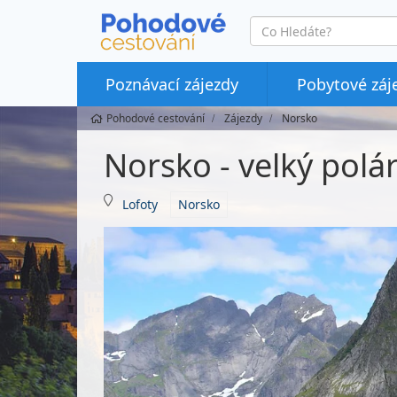
co
hledáte
Poznávací zájezdy
Pobytové záj
Pohodové cestování
Zájezdy
Norsko
Norsko - velký polá
Lofoty
Norsko