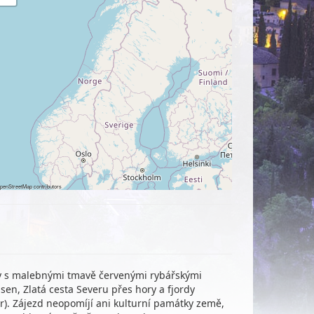
penStreetMap
contributors
oty s malebnými tmavě červenými rybářskými
sen, Zlatá cesta Severu přes hory a fjordy
er). Zájezd neopomíjí ani kulturní památky země,