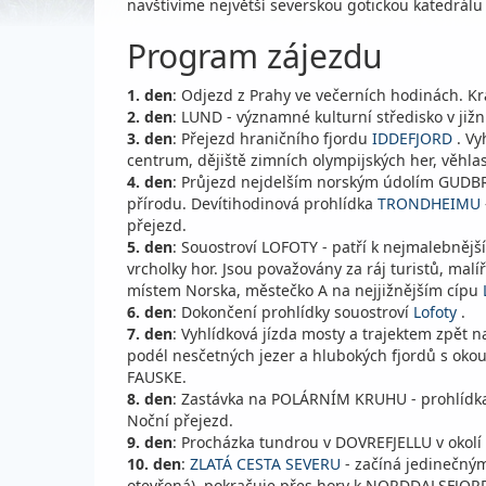
navštívíme největší severskou gotickou katedrá
Program zájezdu
1. den
: Odjezd z Prahy ve večerních hodinách.
2. den
: LUND - významné kulturní středisko v již
3. den
: Přejezd hraničního fjordu
IDDEFJORD
. Vy
centrum, dějiště zimních olympijských her, věhla
4. den
: Průjezd nejdelším norským údolím GUDB
přírodu. Devítihodinová prohlídka
TRONDHEIMU
přejezd.
5. den
: Souostroví LOFOTY - patří k nejmalebnějš
vrcholky hor. Jsou považovány za ráj turistů, mal
místem Norska, městečko A na nejjižnějším cípu
6. den
: Dokončení prohlídky souostroví
Lofoty
.
7. den
: Vyhlídková jízda mosty a trajektem zpět 
podél nesčetných jezer a hlubokých fjordů s okou
FAUSKE.
8. den
: Zastávka na POLÁRNÍM KRUHU - prohlídka
Noční přejezd.
9. den
: Procházka tundrou v DOVREFJELLU v okolí
10. den
:
ZLATÁ CESTA SEVERU
- začíná jedinečným
otevřená), pokračuje přes hory k NORDDALSFJORDU