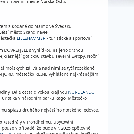
zea v hlavním městě Norska Oslu.
stem z Kodaně do Malmö ve Švédsku.
větší město Skandinávie.
městečka
LILLEHAMMER
- turistické a sportovní
m DOVREFJELL s vyhlídkou na jeho drsnou
nejkrásnější gotickou stavbu severní Evropy. Noční
él mořských zálivů a nad nimi se tyčí rozeklané
FJORD, městečko REINE vyhlášené nejkrásnějším
adiny. Dále cesta divokou krajinou
NORDLANDU
. Turistika v národním parku Rago. Městečko
ému splazu druhého největšího norského ledovce.
do katedrály v Trondheimu. Ubytování.
(pouze v případě, že bude v r. 2025 opětovně
ANGER
(UNESCO), jehož strmé stěny jsou krášleny