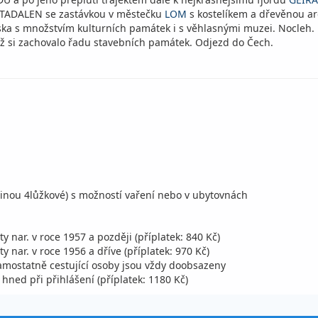
TADALEN se zastávkou v městečku
LOM
s kostelíkem a dřevěnou ar
ska s množstvím kulturních památek i s věhlasnými muzei. Nocleh.
jež si zachovalo řadu stavebních památek. Odjezd do Čech.
šinou 4lůžkové) s možností vaření nebo v ubytovnách
y nar. v roce 1957 a později (příplatek: 840 Kč)
y nar. v roce 1956 a dříve (příplatek: 970 Kč)
amostatně cestující osoby jsou vždy doobsazeny
hned při přihlášení (příplatek: 1180 Kč)