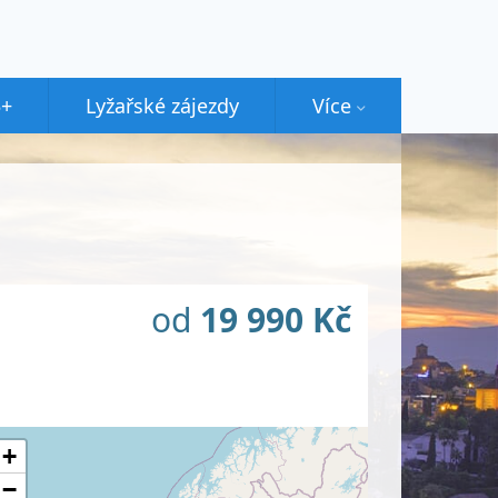
5+
Lyžařské zájezdy
Více
od
19 990 Kč
+
−