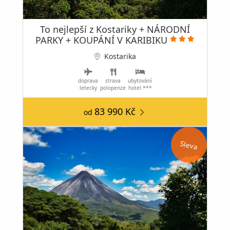
To nejlepší z Kostariky + NÁRODNÍ
PARKY + KOUPÁNÍ V KARIBIKU
Kostarika
doprava
strava
ubytování
letecky
polopenze
hotel ***
83 990 Kč
od
Sleva