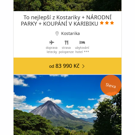
To nejlepší z Kostariky + NÁRODNÍ
PARKY + KOUPÁNÍ V KARIBIKU
Kostarika
doprava
strava
ubytování
letecky
polopenze
hotel ***
83 990 Kč
od
Sleva