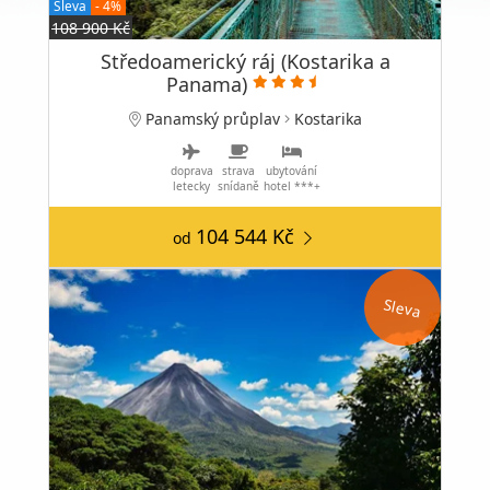
Sleva
- 4%
108 900 Kč
Středoamerický ráj (Kostarika a
Panama)
Panamský průplav
Kostarika
doprava
strava
ubytování
letecky
snídaně
hotel ***+
104 544 Kč
od
Sleva