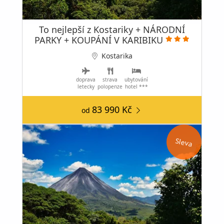
To nejlepší z Kostariky + NÁRODNÍ
PARKY + KOUPÁNÍ V KARIBIKU
Kostarika
doprava
strava
ubytování
letecky
polopenze
hotel ***
83 990 Kč
od
Sleva