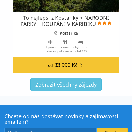
To nejlepší z Kostariky + NÁRODNÍ
PARKY + KOUPÁNÍ V KARIBIKU
Kostarika
doprava
strava
ubytování
letecky
polopenze
hotel ***
83 990 Kč
od
Zobrazit všechny zájezdy
Chcete od nás dostávat novinky a zajímavosti
emailem?