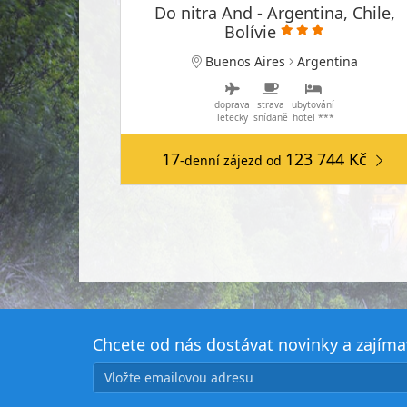
Do nitra And - Argentina, Chile,
Bolívie
Buenos Aires
Argentina
doprava
strava
ubytování
letecky
snídaně
hotel ***
17
123 744 Kč
-denní zájezd
od
Chcete od nás dostávat novinky a zajím