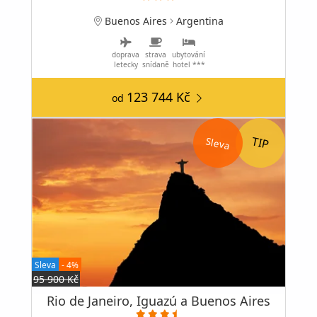
Buenos Aires
Argentina
doprava
strava
ubytování
letecky
snídaně
hotel ***
123 744 Kč
od
Sleva
Sleva
- 4%
95 900 Kč
Rio de Janeiro, Iguazú a Buenos Aires