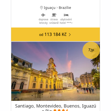
Iguaçu
Brazílie
doprava
strava
ubytování
letecky
snídaně
hotel ***+
113 184 Kč
od
Santiago, Montevideo, Buenos, Iguazú
a Rio