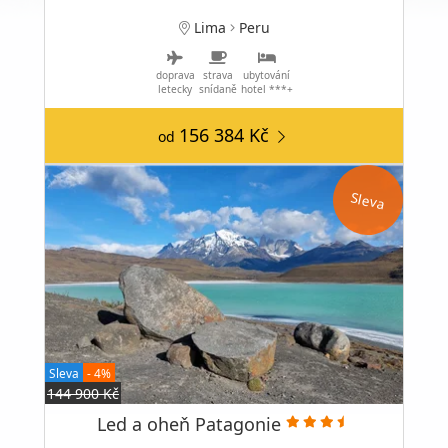
Lima
Peru
doprava
strava
ubytování
letecky
snídaně
hotel ***+
156 384 Kč
od
Sleva
Sleva
- 4%
144 900 Kč
Led a oheň Patagonie