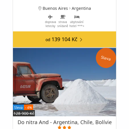
Buenos Aires
Argentina
doprava
strava
ubytování
letecky
snídaně
hotel ***+
139 104 Kč
od
Sleva
Sleva
- 4%
128 900 Kč
Do nitra And - Argentina, Chile, Bolívie