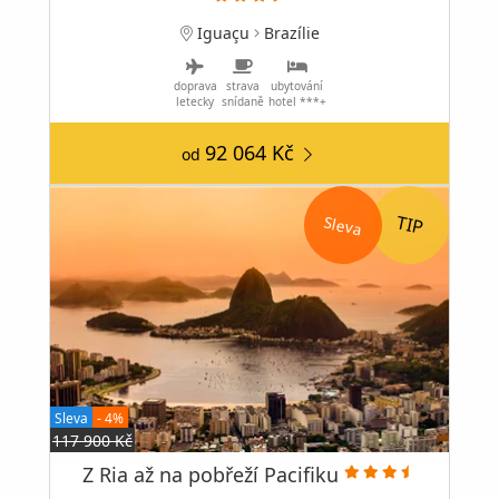
Iguaçu
Brazílie
doprava
strava
ubytování
letecky
snídaně
hotel ***+
92 064 Kč
od
Sleva
Sleva
- 4%
117 900 Kč
Z Ria až na pobřeží Pacifiku