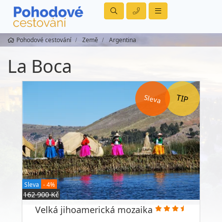
Pohodové cestování
Země
Argentina
La Boca
Sleva
Sleva
- 4%
162 900 Kč
Velká jihoamerická mozaika