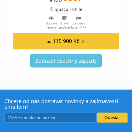
Iguaçu
Chile
doprava
strava
ubytování
letecky
snídaně
hotel ***+
115 900 Kč
od
Zobrazit všechny zájezdy
Chcete od nás dostávat novinky a zajímavosti
emailem?