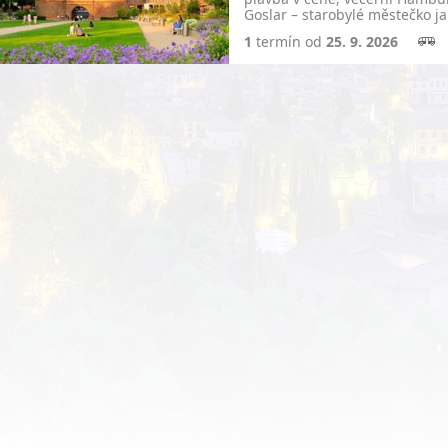
Goslar – starobylé městečko j
…
1
termín od
25. 9. 2026