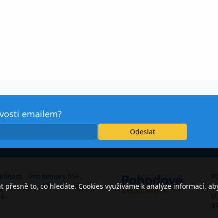
avosti emailem?
ellness
Pro seniory 55+
P
přesně to, co hledáte. Cookies využíváme k analýze informací, ab
dy
Exotika
Adventní zájezdy
s.
jů
U
3