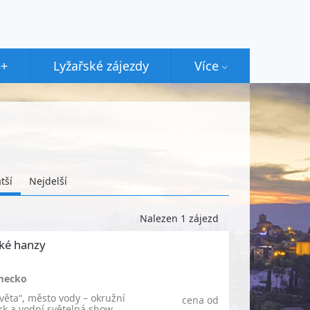
5+
Lyžařské zájezdy
Více
tší
Nejdelší
Nalezen 1 zájezd
ké hanzy
mecko
ěta“, město vody – okružní
cena od
k a vodní světelná show,