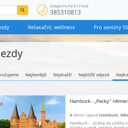
Volejte Po-Pá 9-17 hod
Vyhledat
385310813
ezdy
Relaxační, wellness
Pro seniory 5
jezdy
ručujeme
Nejlevnější
Nejdražší
Nejbližší odjezd
Nejkra
Hamburk - „Pecky" němec
4
-denní zájezd
Hamburk
,
Ně
Hamburk – „brána do celého sv
plavba v ceně, večerní Hambur