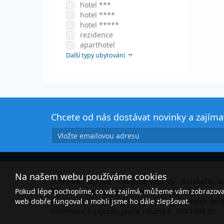
hotel ***
hotel ****
hotel *****
rezidence
aparthotel
Další typy ubytování
Chcete od nás dostávat novinky a zajím
Na našem webu používáme cookies
Poznávací zájezdy
Pobytové zájezdy
Relaxační, w
Pokud lépe pochopíme, co vás zajímá, můžeme vám zobrazovat 
Lyžařské zájezdy
Jednodenní zájezdy
Cyklozájez
web dobře fungoval a mohli jsme ho dále zlepšovat.
O nás
Dokumenty
Zásady ochrany osobních úda
Informace k zájezdu podle zákona č. 159/1999 Sb.