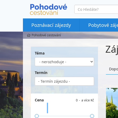
co
hledáte
Poznávací zájezdy
Pobytové záj
Pohodové cestování
Zá
Téma
Dopo
Termín
Cena
0
a více Kč