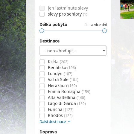
jen lastminute slevy
slevy pro seniory
(1)
Délka pobytu
1
a více dní
Destinace
Kréta
(202)
Benátsko
(196)
Londýn
(187)
Val di Sole
(181)
Heraklion
(160)
Emilia Romagna
(159)
Alta Valtellina
(140)
Lago di Garda
(139)
Funchal
(127)
Rhodos
(122)
Další destinace
Doprava