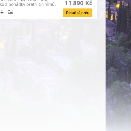
11 890 Kč
ako z pohádky bratří Grimmů,
Detail zájezdu