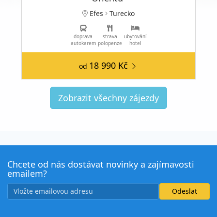
Efes
Turecko
doprava
strava
ubytování
autokarem
polopenze
hotel
18 990 Kč
od
Zobrazit všechny zájezdy
Chcete od nás dostávat novinky a zajímavosti
emailem?