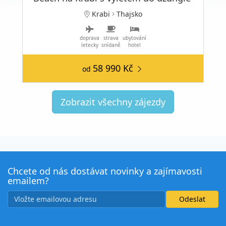
Krabi
Thajsko
doprava
strava
ubytování
letecky
snídaně
hotel
58 990 Kč
od
Zobrazit všechny zájezdy
Chcete od nás dostávat novinky a zajímavosti
emailem?