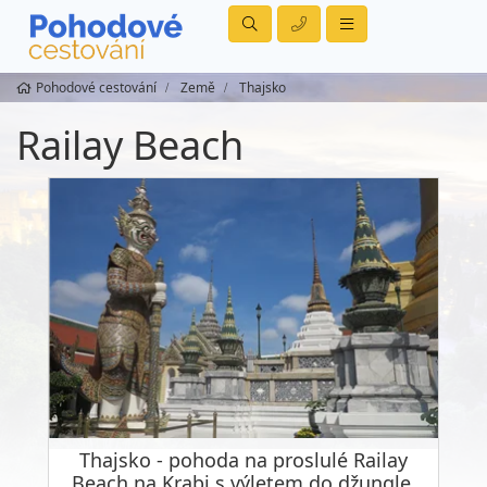
Pohodové cestování
Země
Thajsko
Railay Beach
Thajsko - pohoda na proslulé Railay
Beach na Krabi s výletem do džungle