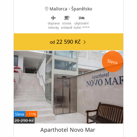
Mallorca
Španělsko
doprava
strava
ubytování
letecky
snídaně
hotel ****
22 590 Kč
od
Sleva
Sleva
- 11%
20 290 Kč
Aparthotel Novo Mar