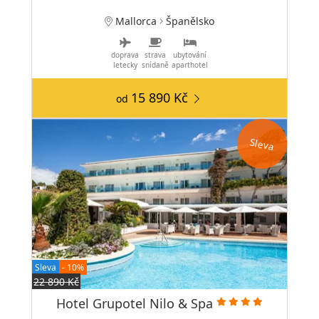
Mallorca
Španělsko
doprava
strava
ubytování
letecky
snídaně
aparthotel
15 890 Kč
od
Sleva
Sleva
- 10%
22 890 Kč
Hotel Grupotel Nilo & Spa