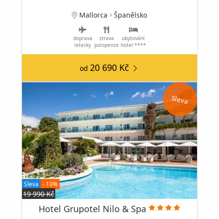
Mallorca
Španělsko
doprava
strava
ubytování
letecky
polopenze
hotel ****
20 690 Kč
od
Sleva
Sleva
- 10%
19 990 Kč
Hotel Grupotel Nilo & Spa