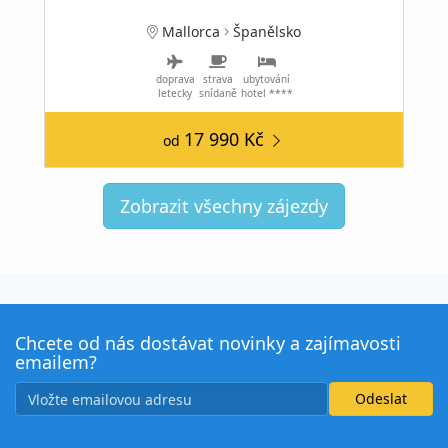
Mallorca
Španělsko
doprava
strava
ubytování
letecky
snídaně
hotel ****
17 990 Kč
od
Zobrazit všechny zájezdy
Chcete od nás dostávat novinky a zajímavosti
emailem?