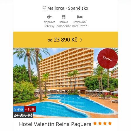
Mallorca
Španělsko
doprava
strava
ubytování
letecky
polopenze
hotel ****
23 890 Kč
od
Sleva
Sleva
- 10%
24 990 Kč
Hotel Valentin Reina Paguera