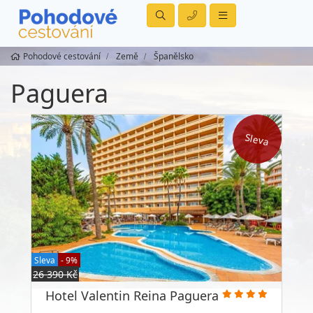
Pohodové cestování
Země
Španělsko
Paguera
Sleva
Sleva
- 9%
26 390 Kč
Hotel Valentin Reina Paguera