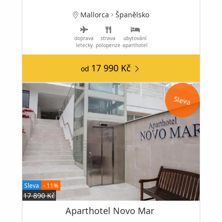
Mallorca
Španělsko
doprava
strava
ubytování
letecky
polopenze
aparthotel
17 990 Kč
od
Sleva
Sleva
- 11%
17 890 Kč
Aparthotel Novo Mar