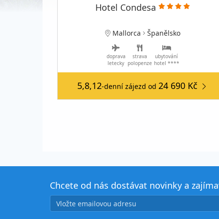
Hotel Condesa
Mallorca
Španělsko
doprava
strava
ubytování
letecky
polopenze
hotel ****
5,8,12
24 690 Kč
-denní zájezd
od
Chcete od nás dostávat novinky a zajím