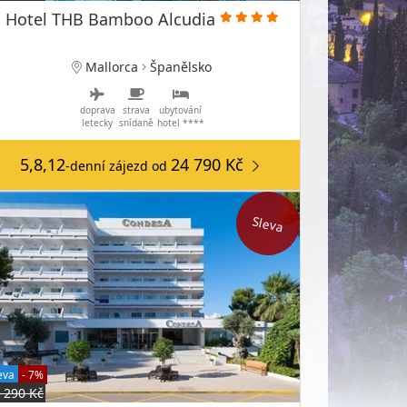
Hotel THB Bamboo Alcudia
Mallorca
Španělsko
doprava
strava
ubytování
letecky
snídaně
hotel ****
5,8,12
24 790 Kč
-denní zájezd
od
Sleva
eva
- 7%
 290 Kč