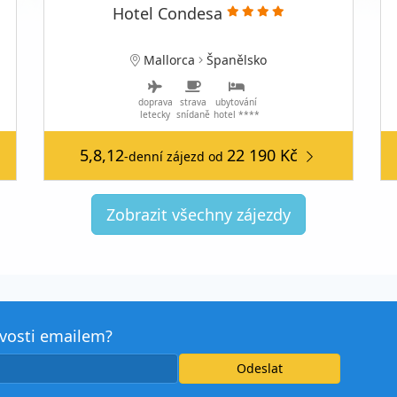
Hotel Condesa
Mallorca
Španělsko
doprava
strava
ubytování
letecky
snídaně
hotel ****
5,8,12
22 190 Kč
-denní zájezd
od
Zobrazit všechny zájezdy
avosti emailem?