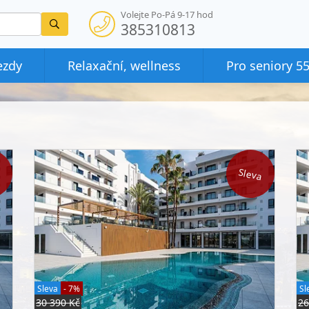
Volejte Po-Pá 9-17 hod
Vyhledat
385310813
ezdy
Relaxační, wellness
Pro seniory 5
a
Sleva
Sleva
- 7%
Sl
30 390 Kč
26