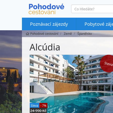
co
hledáte
Poznávací zájezdy
Pobytové záj
Pohodové cestování
Země
Španělsko
Alcúdia
Slev
Sleva
- 7%
24 990 Kč