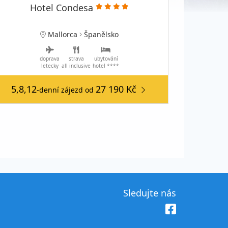
Hotel Condesa
Mallorca
Španělsko
doprava
strava
ubytování
letecky
all inclusive
hotel ****
5,8,12
27 190 Kč
-denní zájezd
od
Sledujte nás