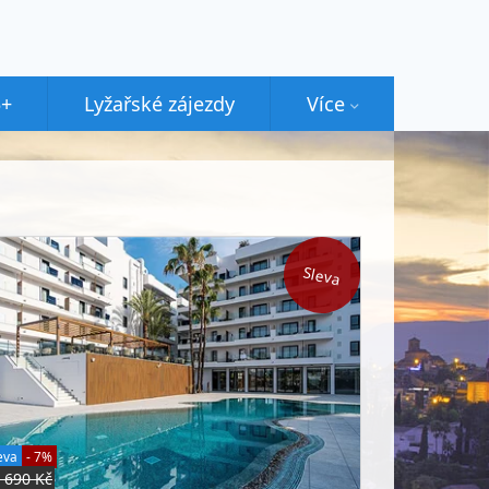
5+
Lyžařské zájezdy
Více
Sleva
eva
- 7%
 690 Kč