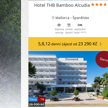
Hotel THB Bamboo Alcudia
Mallorca
Španělsko
doprava
strava
ubytování
letecky
vlastní
hotel ****
5,8,12
23 290 Kč
-denní zájezd
od
Slev
Sleva
- 7%
26 590 Kč