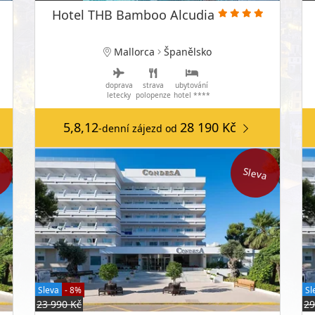
Hotel THB Bamboo Alcudia
Mallorca
Španělsko
doprava
strava
ubytování
letecky
polopenze
hotel ****
5,8,12
28 190 Kč
-denní zájezd
od
a
Sleva
Sleva
- 8%
Sl
23 990 Kč
29