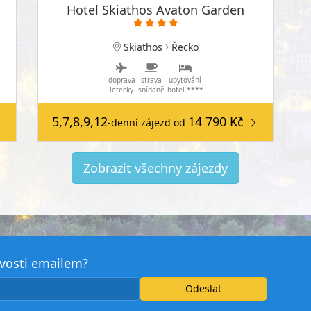
Hotel Skiathos Avaton Garden
Skiathos
Řecko
doprava
strava
ubytování
letecky
snídaně
hotel ****
5,7,8,9,12
14 790 Kč
-denní zájezd
od
Zobrazit všechny zájezdy
avosti emailem?