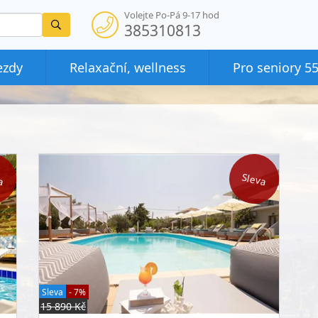
Volejte Po-Pá 9-17 hod
Vyhledat
385310813
ezdy
Relaxační, wellness
Pro seniory 5
a
Sleva
Sleva
- 7%
15 890 Kč