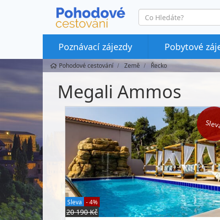
co
hledáte
Poznávací zájezdy
Pobytové záj
Pohodové cestování
Země
Řecko
Megali Ammos
Slev
Sleva
- 4%
20 190 Kč