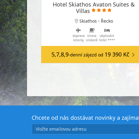
Hotel Skiathos Avaton Suites &
Villas
Skiathos
Řecko
doprava
strava
ubytování
letecky
snídaně
hotel ****
5,7,8,9
19 390 Kč
-denní zájezd
od
Chcete od nás dostávat novinky a zajím