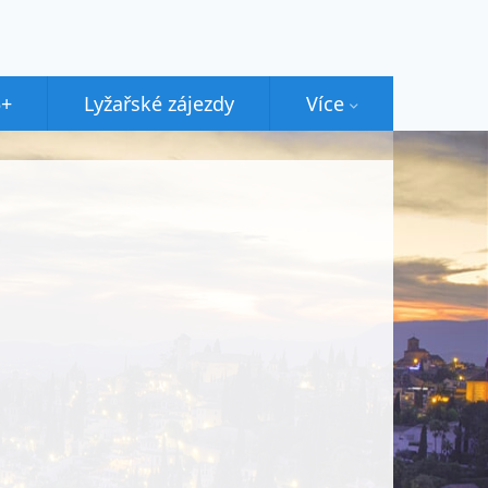
5+
Lyžařské zájezdy
Více