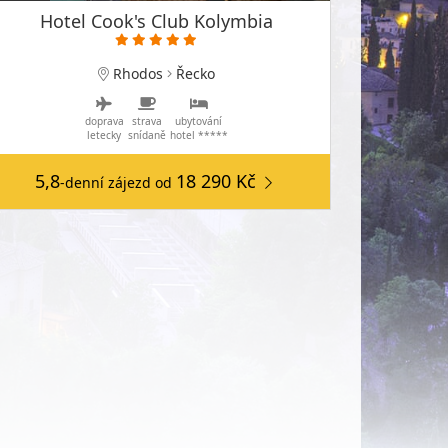
Hotel Cook's Club Kolymbia
Rhodos
Řecko
doprava
strava
ubytování
letecky
snídaně
hotel *****
5,8
18 290 Kč
-denní zájezd
od