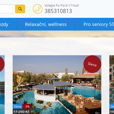
Volejte Po-Pá 9-17 hod
Vyhledat
385310813
ezdy
Relaxační, wellness
Pro seniory 5
a
Sleva
Sleva
- 3%
Sl
17 290 Kč
19