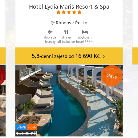
Hotel Lydia Maris Resort & Spa
Rhodos
Řecko
doprava
strava
ubytování
letecky
all inclusive
hotel *****
5,8
16 690 Kč
-denní zájezd
od
a
Sleva
Sleva
- 6%
15 890 Kč