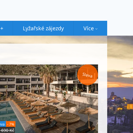
5+
Lyžařské zájezdy
Více
Sleva
eva
- 7%
 690 Kč