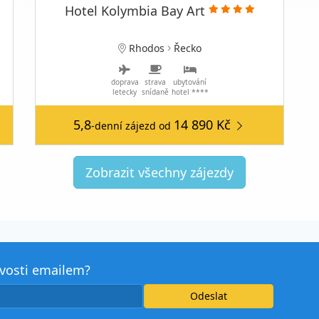
Hotel Kolymbia Bay Art
Rhodos
Řecko
doprava
strava
ubytování
letecky
snídaně
hotel ****
5,8
14 890 Kč
-denní zájezd
od
Zobrazit všechny zájezdy
avosti emailem?