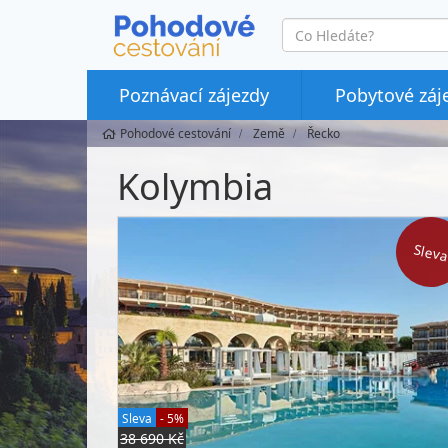
co
hledáte
Poznávací zájezdy
Pobytové záj
Pohodové cestování
Země
Řecko
Kolymbia
Slev
Sleva
- 5%
38 690 Kč