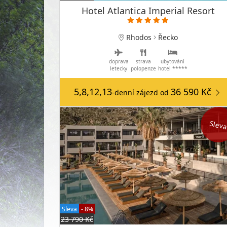
Hotel Atlantica Imperial Resort
Rhodos
Řecko
doprava
strava
ubytování
letecky
polopenze
hotel *****
5,8,12,13
36 590 Kč
-denní zájezd
od
Slev
Sleva
- 8%
23 790 Kč