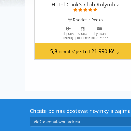
Hotel Cook's Club Kolymbia
Rhodos
Řecko
doprava
strava
ubytování
letecky
polopenze
hotel *****
5,8
21 990 Kč
-denní zájezd
od
Chcete od nás dostávat novinky a zajím