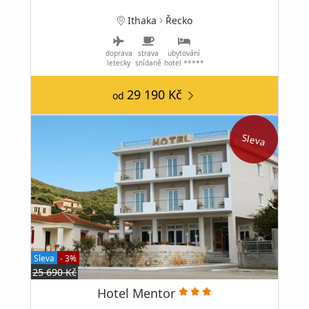
Ithaka
Řecko
doprava
strava
ubytování
letecky
snídaně
hotel *****
29 190 Kč
od
Sleva
Sleva
- 3%
25 690 Kč
Hotel Mentor