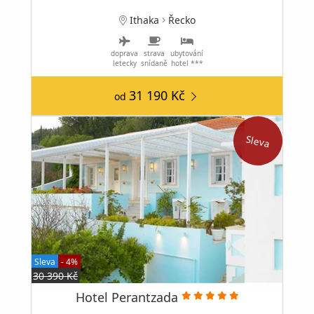
Ithaka
Řecko
doprava
strava
ubytování
letecky
snídaně
hotel ***
31 190 Kč
od
Sleva
Sleva
- 4%
30 390 Kč
Hotel Perantzada