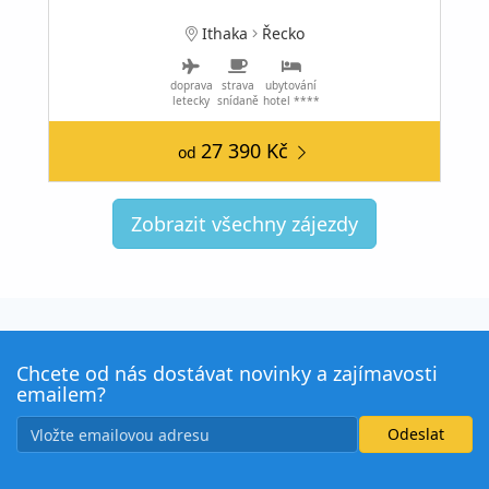
Ithaka
Řecko
doprava
strava
ubytování
letecky
snídaně
hotel ****
27 390 Kč
od
Zobrazit všechny zájezdy
Chcete od nás dostávat novinky a zajímavosti
emailem?