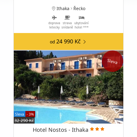
Ithaka
Řecko
doprava
strava
ubytování
letecky
snídaně
hotel ***
24 990 Kč
od
Sleva
Sleva
- 3%
32 290 Kč
Hotel Nostos - Ithaka