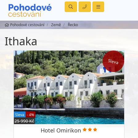
Pohodové cestování
Země
Řecko
Ithaka
Sleva
Sleva
- 4%
25 990 Kč
Hotel Omirikon