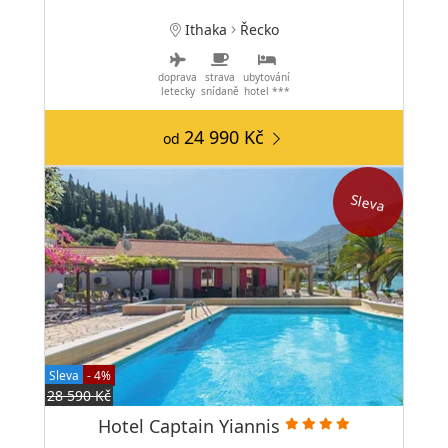
Ithaka
Řecko
doprava
strava
ubytování
letecky
snídaně
hotel ***
24 990 Kč
od
Sleva
Sleva
- 4%
28 590 Kč
Hotel Captain Yiannis