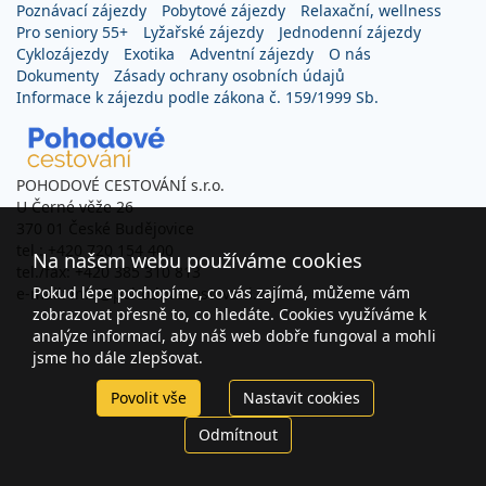
Poznávací zájezdy
Pobytové zájezdy
Relaxační, wellness
Pro seniory 55+
Lyžařské zájezdy
Jednodenní zájezdy
Cyklozájezdy
Exotika
Adventní zájezdy
O nás
Dokumenty
Zásady ochrany osobních údajů
Informace k zájezdu podle zákona č. 159/1999 Sb.
POHODOVÉ CESTOVÁNÍ s.r.o.
U Černé věže 26
370 01 České Budějovice
tel.: +420 720 154 400
Na našem webu používáme cookies
tel./fax: +420 385 310 813
Pokud lépe pochopíme, co vás zajímá, můžeme vám
e-mail: info@pohodovecestovani.cz
zobrazovat přesně to, co hledáte. Cookies využíváme k
analýze informací, aby náš web dobře fungoval a mohli
jsme ho dále zlepšovat.
Povolit vše
Nastavit cookies
Odmítnout