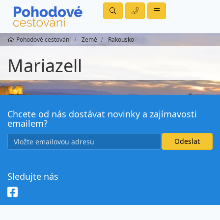
Pohodové cestování
Země
Rakousko
Mariazell
Chcete od nás dostávat novinky a zajímavosti
emailem?
Sledujte nás