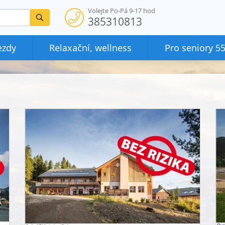
Volejte Po-Pá 9-17 hod
Vyhledat
385310813
ezdy
Relaxační, wellness
Pro seniory 5