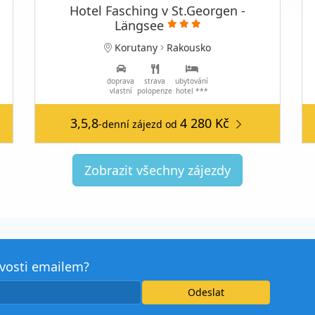
Hotel Fasching v St.Georgen -
Längsee
Korutany
Rakousko
doprava
strava
ubytování
vlastní
polopenze
hotel ***
3,5,8
4 280 Kč
-denní zájezd
od
Zobrazit všechny zájezdy
avosti emailem?