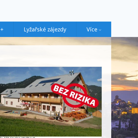
5+
Lyžařské zájezdy
Více