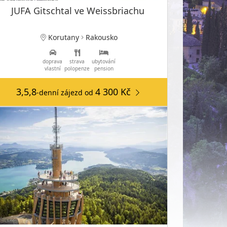
JUFA Gitschtal ve Weissbriachu
Korutany
Rakousko
doprava
strava
ubytování
vlastní
polopenze
pension
3,5,8
4 300 Kč
-denní zájezd
od