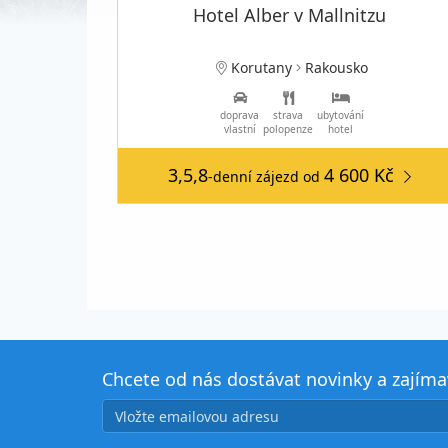
Hotel Alber v Mallnitzu
Korutany
Rakousko
doprava
strava
ubytování
vlastní
polopenze
hotel
3,5,8
4 600 Kč
-denní zájezd
od
Chcete od nás dostávat novinky a zajím