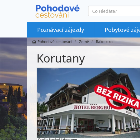
co
hledáte
Poznávací zájezdy
Pobytové záj
Pohodové cestování
Země
Rakousko
Korutany