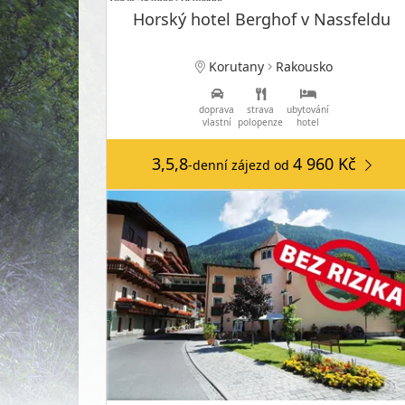
Horský hotel Berghof v Nassfeldu
Korutany
Rakousko
doprava
strava
ubytování
vlastní
polopenze
hotel
3,5,8
4 960 Kč
-denní zájezd
od