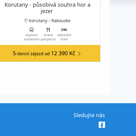
Korutany - působivá souhra hor a
jezer
Korutany
Rakousko
doprava
strava
ubytování
autokarem
polopenze
hotel
5
12 390 Kč
-denní zájezd
od
Sledujte nás