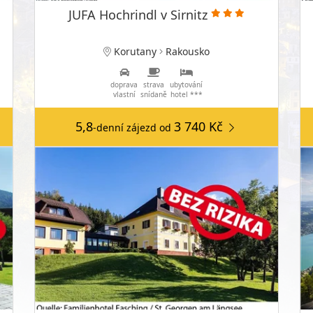
JUFA Hochrindl v Sirnitz
Korutany
Rakousko
doprava
strava
ubytování
vlastní
snídaně
hotel ***
5,8
3 740 Kč
-denní zájezd
od