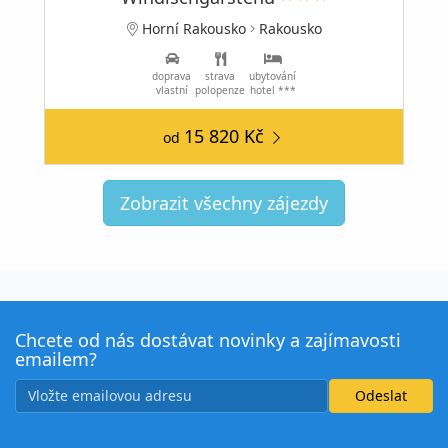
Horní Rakousko
Rakousko
doprava
strava
ubytování
vlastní
polopenze
hotel ***
15 820 Kč
od
Zobrazit všechny zájezdy
Chcete od nás dostávat novinky a zajímavosti
emailem?