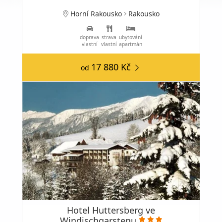
Horní Rakousko
Rakousko
doprava
strava
ubytování
vlastní
vlastní
apartmán
17 880 Kč
od
Hotel Huttersberg ve
Windischgarstenu