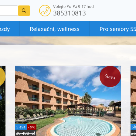
Volejte Po-Pá 9-17 hod
Vyhledat
385310813
ezdy
Relaxační, wellness
Pro seniory 5
Sleva
Sleva
- 9%
Sl
30 490 Kč
25