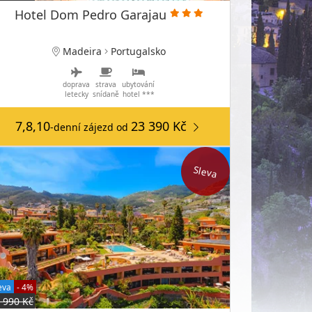
Hotel Dom Pedro Garajau
Madeira
Portugalsko
doprava
strava
ubytování
letecky
snídaně
hotel ***
7,8,10
23 390 Kč
-denní zájezd
od
Sleva
eva
- 4%
 990 Kč