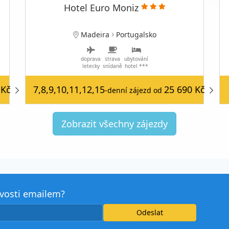
Hotel Euro Moniz
Madeira
Portugalsko
doprava
strava
ubytování
letecky
snídaně
hotel ***
 Kč
7,8,9,10,11,12,15
25 690 Kč
-denní zájezd
od
Zobrazit všechny zájezdy
avosti emailem?