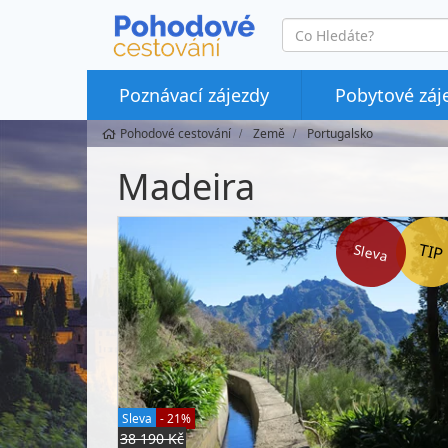
co
hledáte
Poznávací zájezdy
Pobytové záj
Pohodové cestování
Země
Portugalsko
Madeira
Sleva
Sleva
- 21%
38 190 Kč