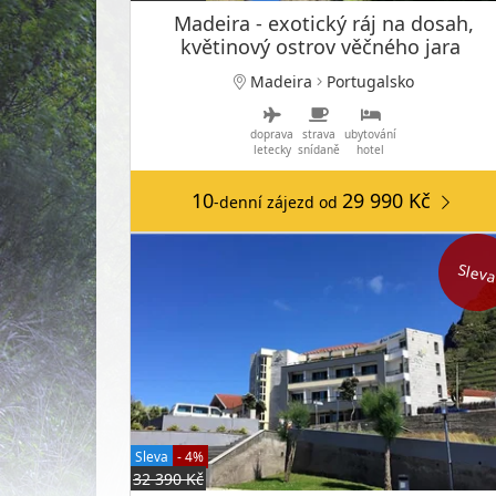
Madeira - exotický ráj na dosah,
květinový ostrov věčného jara
Madeira
Portugalsko
doprava
strava
ubytování
letecky
snídaně
hotel
10
29 990 Kč
-denní zájezd
od
Slev
Sleva
- 4%
32 390 Kč