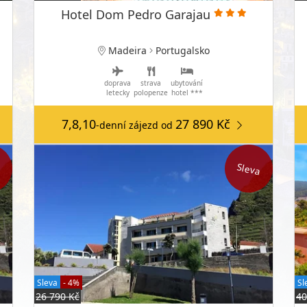
Hotel Dom Pedro Garajau
Madeira
Portugalsko
doprava
strava
ubytování
letecky
polopenze
hotel ***
7,8,10
27 890 Kč
-denní zájezd
od
a
Sleva
Sleva
- 4%
Sl
26 790 Kč
40