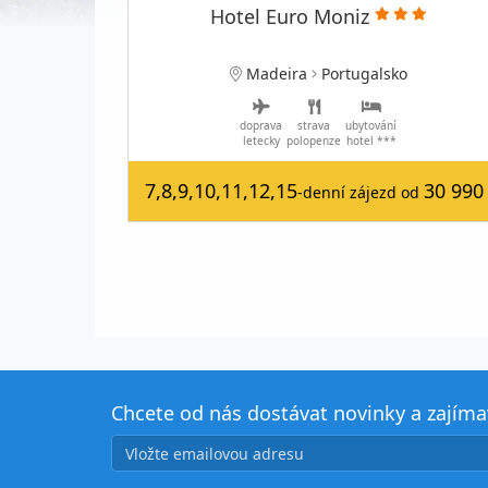
Hotel Euro Moniz
Madeira
Portugalsko
doprava
strava
ubytování
letecky
polopenze
hotel ***
7,8,9,10,11,12,15
30 990
-denní zájezd
od
Chcete od nás dostávat novinky a zajím