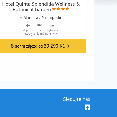
Hotel Quinta Splendida Wellness &
Botanical Garden
Madeira
Portugalsko
doprava
strava
ubytování
letecky
snídaně
hotel ****
8
39 290 Kč
-denní zájezd
od
Sledujte nás