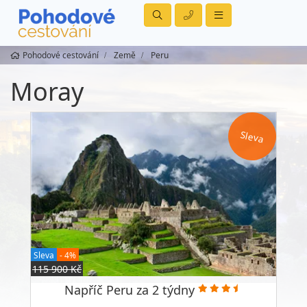
Pohodové cestování
Země
Peru
Moray
Sleva
Sleva
- 4%
115 900 Kč
Napříč Peru za 2 týdny