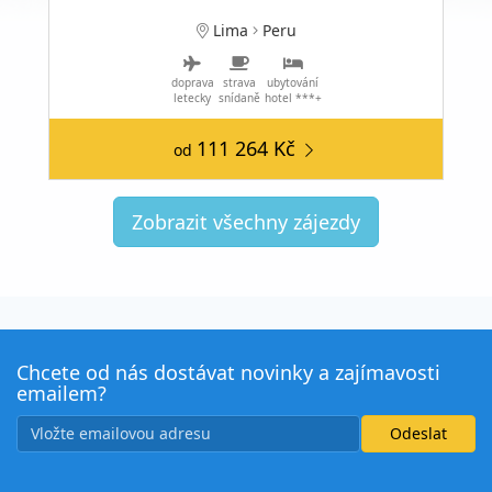
Lima
Peru
doprava
strava
ubytování
letecky
snídaně
hotel ***+
111 264 Kč
od
Zobrazit všechny zájezdy
Chcete od nás dostávat novinky a zajímavosti
emailem?