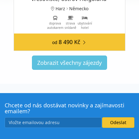
Harz
Německo
doprava
strava
ubytování
autokarem
snídaně
hotel
8 490 Kč
od
Zobrazit všechny zájezdy
Chcete od nás dostávat novinky a zajímavosti
emailem?