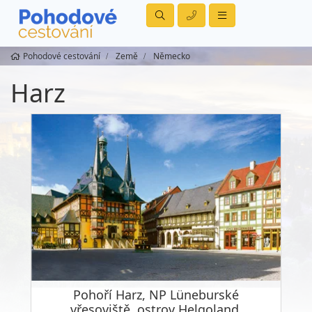
Pohodové cestování
Země
Německo
Harz
Pohoří Harz, NP Lüneburské
vřesoviště, ostrov Helgoland