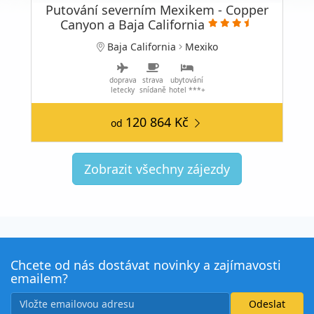
Putování severním Mexikem - Copper
Canyon a Baja California
Baja California
Mexiko
doprava
strava
ubytování
letecky
snídaně
hotel ***+
120 864 Kč
od
Zobrazit všechny zájezdy
Chcete od nás dostávat novinky a zajímavosti
emailem?