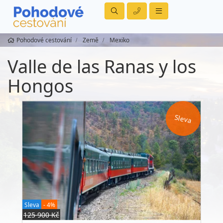
Pohodové cestování
Země
Mexiko
Valle de las Ranas y los
Hongos
Sleva
Sleva
- 4%
125 900 Kč