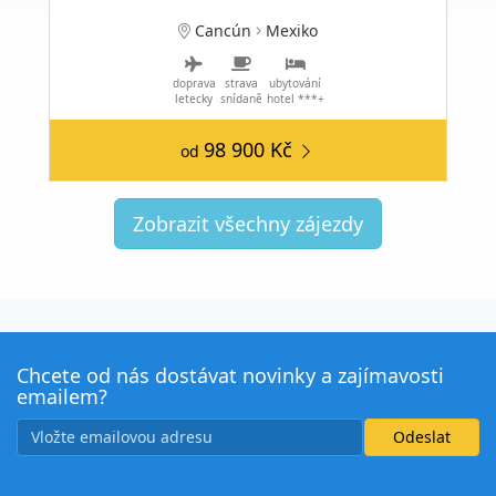
Cancún
Mexiko
doprava
strava
ubytování
letecky
snídaně
hotel ***+
98 900 Kč
od
Zobrazit všechny zájezdy
Chcete od nás dostávat novinky a zajímavosti
emailem?