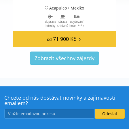
Acapulco
Mexiko
doprava
strava
ubytování
letecky
snídaně
hotel ***+
71 900 Kč
od
Zobrazit všechny zájezdy
Chcete od nás dostávat novinky a zajímavosti
emailem?