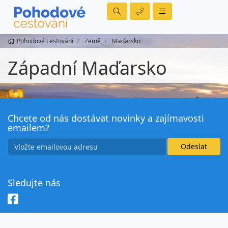
Pohodové cestování
Země
Maďarsko
Západní Maďarsko
Chcete od nás dostávat novinky a zajímavosti
emailem?
Sledujte nás