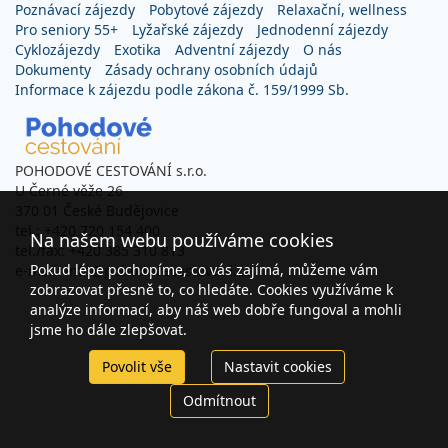
Poznávací zájezdy
Pobytové zájezdy
Relaxační, wellness
Pro seniory 55+
Lyžařské zájezdy
Jednodenní zájezdy
Cyklozájezdy
Exotika
Adventní zájezdy
O nás
Dokumenty
Zásady ochrany osobních údajů
Informace k zájezdu podle zákona č. 159/1999 Sb.
POHODOVÉ CESTOVÁNÍ s.r.o.
U Černé věže 26
370 01 České Budějovice
tel.: +420 720 154 400
Na našem webu používáme cookies
tel./fax: +420 385 310 813
Pokud lépe pochopíme, co vás zajímá, můžeme vám
e-mail: info@pohodovecestovani.cz
zobrazovat přesně to, co hledáte. Cookies využíváme k
analýze informací, aby náš web dobře fungoval a mohli
jsme ho dále zlepšovat.
Povolit vše
Nastavit cookies
Odmítnout