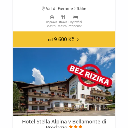
Val di Fiemme
Itálie
doprava
strava
ubytování
vlastní
vlastní
rezidence
9 600 Kč
od
Hotel Stella Alpina v Bellamonte di
Predazzo