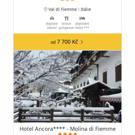
Val di Fiemme
Itálie
doprava
strava
ubytování
vlastní
polopenze
hotel ***
7 700 Kč
od
Hotel Ancora**** - Molina di Fiemme