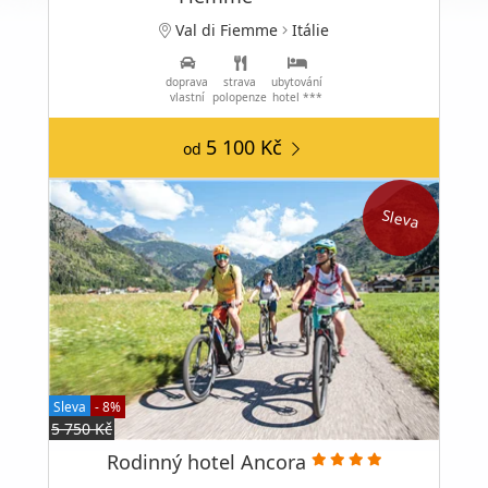
Val di Fiemme
Itálie
doprava
strava
ubytování
vlastní
polopenze
hotel ***
5 100 Kč
od
Sleva
Sleva
- 8%
5 750 Kč
Rodinný hotel Ancora