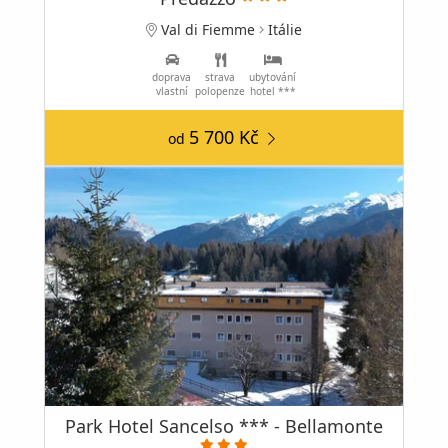
Val di Fiemme
Itálie
doprava
strava
ubytování
vlastní
polopenze
hotel ***
5 700 Kč
od
Park Hotel Sancelso *** - Bellamonte