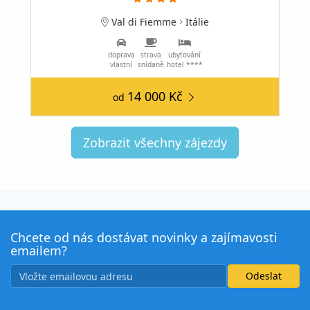
Val di Fiemme
Itálie
doprava
strava
ubytování
vlastní
snídaně
hotel ****
14 000 Kč
od
Zobrazit všechny zájezdy
Chcete od nás dostávat novinky a zajímavosti
emailem?