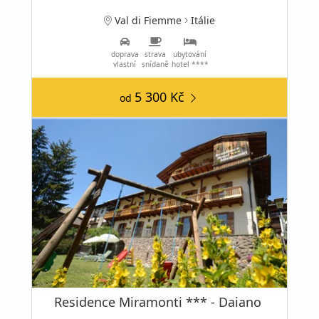
Val di Fiemme
Itálie
doprava
strava
ubytování
vlastní
snídaně
hotel ****
5 300 Kč
od
Residence Miramonti *** - Daiano