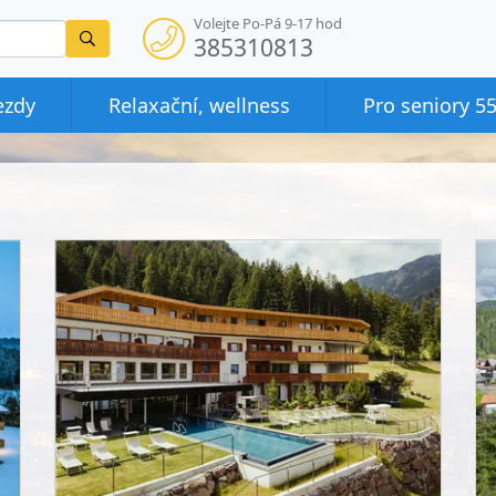
Volejte Po-Pá 9-17 hod
Vyhledat
385310813
ezdy
Relaxační, wellness
Pro seniory 5