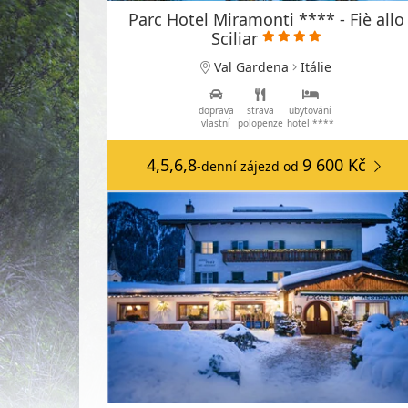
Parc Hotel Miramonti **** - Fiè allo
Sciliar
Val Gardena
Itálie
doprava
strava
ubytování
vlastní
polopenze
hotel ****
4,5,6,8
9 600 Kč
-denní zájezd
od