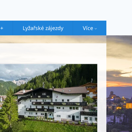
5+
Lyžařské zájezdy
Více