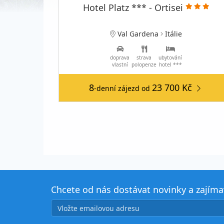
Hotel Platz *** - Ortisei
Val Gardena
Itálie
doprava
strava
ubytování
vlastní
polopenze
hotel ***
8
23 700 Kč
-denní zájezd
od
Chcete od nás dostávat novinky a zajím