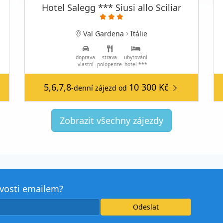
Hotel Salegg *** Siusi allo Sciliar
Val Gardena
Itálie
doprava
strava
ubytování
vlastní
polopenze
hotel ***
5,6,7,8
10 300 Kč
-denní zájezd
od
Zobrazit všechny zájezdy
avosti emailem?