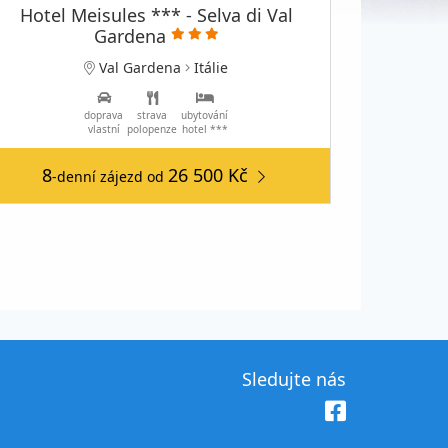
Hotel Meisules *** - Selva di Val
Gardena
Val Gardena
Itálie
doprava
strava
ubytování
vlastní
polopenze
hotel ***
8
26 500 Kč
-denní zájezd
od
Sledujte nás