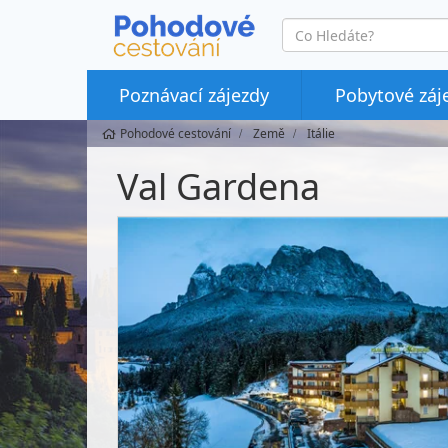
co
hledáte
Poznávací zájezdy
Pobytové záj
Pohodové cestování
Země
Itálie
Val Gardena