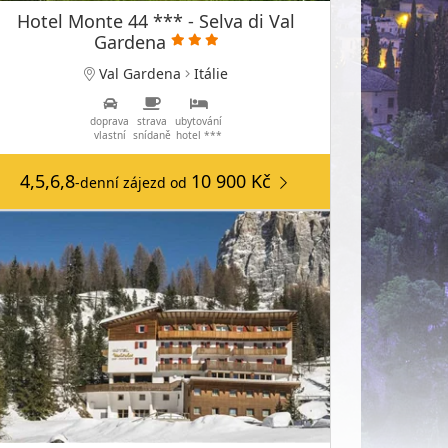
Hotel Monte 44 *** - Selva di Val
Gardena
Val Gardena
Itálie
doprava
strava
ubytování
vlastní
snídaně
hotel ***
4,5,6,8
10 900 Kč
-denní zájezd
od