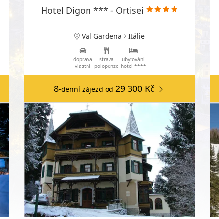
Hotel Digon *** - Ortisei
Val Gardena
Itálie
doprava
strava
ubytování
vlastní
polopenze
hotel ****
8
29 300 Kč
-denní zájezd
od