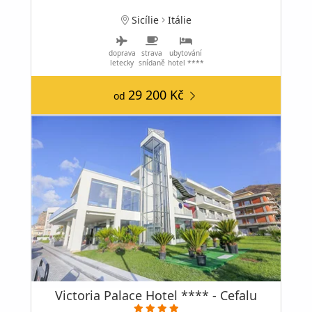
Sicílie
Itálie
doprava
strava
ubytování
letecky
snídaně
hotel ****
29 200 Kč
od
Victoria Palace Hotel **** - Cefalu