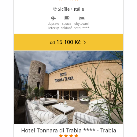
Sicílie
Itálie
doprava
strava
ubytování
letecky
snídaně
hotel ****
15 100 Kč
od
Hotel Tonnara di Trabia **** - Trabia