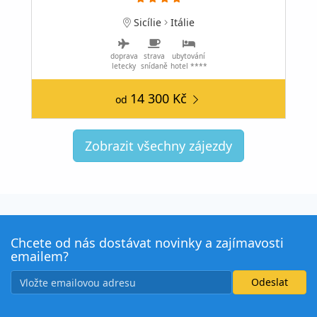
Sicílie
Itálie
doprava
strava
ubytování
letecky
snídaně
hotel ****
14 300 Kč
od
Zobrazit všechny zájezdy
Chcete od nás dostávat novinky a zajímavosti
emailem?