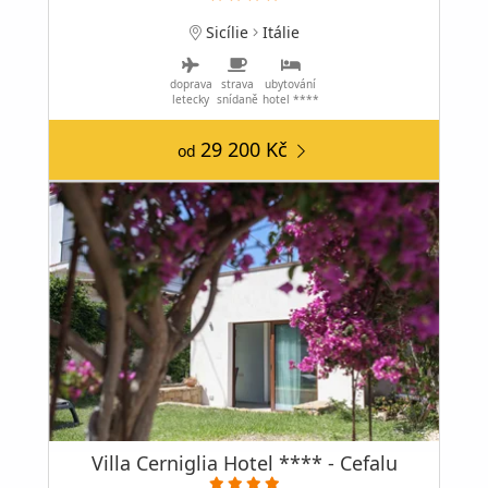
Sicílie
Itálie
doprava
strava
ubytování
letecky
snídaně
hotel ****
29 200 Kč
od
Villa Cerniglia Hotel **** - Cefalu