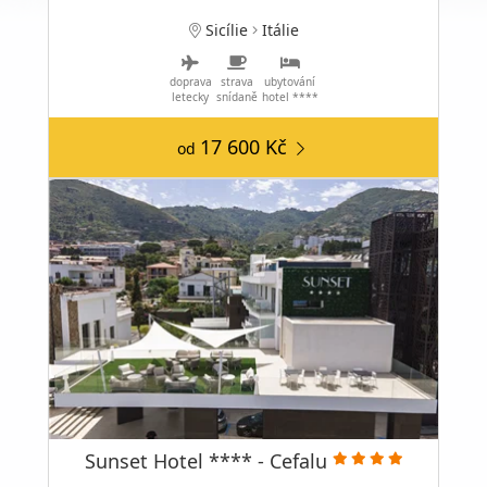
Sicílie
Itálie
doprava
strava
ubytování
letecky
snídaně
hotel ****
17 600 Kč
od
Sunset Hotel **** - Cefalu