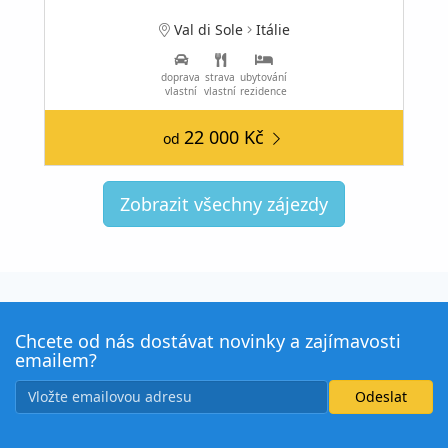
Val di Sole
Itálie
doprava
strava
ubytování
vlastní
vlastní
rezidence
22 000 Kč
od
Zobrazit všechny zájezdy
Chcete od nás dostávat novinky a zajímavosti
emailem?