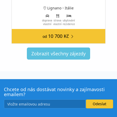
Lignano
Itálie
doprava
strava
ubytování
vlastní
vlastní
rezidence
10 700 Kč
od
Zobrazit všechny zájezdy
Chcete od nás dostávat novinky a zajímavosti
emailem?