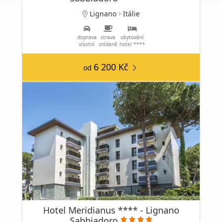
Lignano
Itálie
doprava
strava
ubytování
vlastní
snídaně
hotel ****
6 200 Kč
od
Hotel Meridianus **** - Lignano
Sabbiadoro