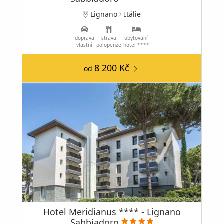
Lignano
Itálie
doprava
strava
ubytování
vlastní
polopenze
hotel ****
8 200 Kč
od
Hotel Meridianus **** - Lignano
Sabbiadoro