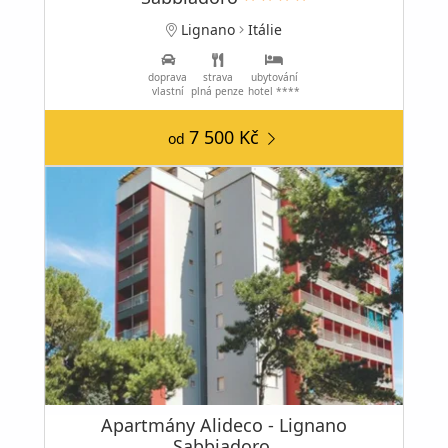
Lignano
Itálie
doprava
strava
ubytování
vlastní
plná penze
hotel ****
7 500 Kč
od
Apartmány Alideco - Lignano
Sabbiadoro