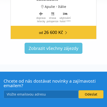
Apulie
Itálie
doprava
strava
ubytování
letecky
polopenze
hotel ***
26 600 Kč
od
Zobrazit všechny zájezdy
Chcete od nás dostávat novinky a zajímavosti
emailem?