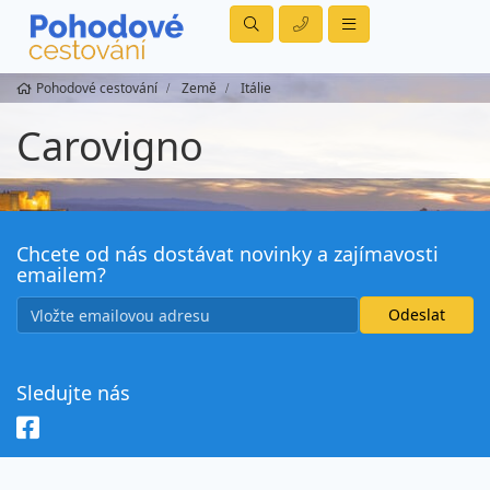
Pohodové cestování
Země
Itálie
Carovigno
Chcete od nás dostávat novinky a zajímavosti
emailem?
Sledujte nás