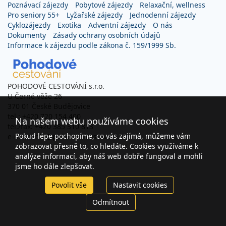
Poznávací zájezdy
Pobytové zájezdy
Relaxační, wellness
Pro seniory 55+
Lyžařské zájezdy
Jednodenní zájezdy
Cyklozájezdy
Exotika
Adventní zájezdy
O nás
Dokumenty
Zásady ochrany osobních údajů
Informace k zájezdu podle zákona č. 159/1999 Sb.
POHODOVÉ CESTOVÁNÍ s.r.o.
U Černé věže 26
370 01 České Budějovice
tel.: +420 720 154 400
Na našem webu používáme cookies
tel./fax: +420 385 310 813
Pokud lépe pochopíme, co vás zajímá, můžeme vám
e-mail: info@pohodovecestovani.cz
zobrazovat přesně to, co hledáte. Cookies využíváme k
analýze informací, aby náš web dobře fungoval a mohli
jsme ho dále zlepšovat.
Povolit vše
Nastavit cookies
Odmítnout