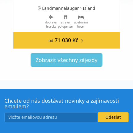
Landmannalaugar
Island
doprava
strava
ubytování
letecky
polopenze
hotel
71 030 Kč
od
Zobrazit všechny zájezdy
Chcete od nás dostávat novinky a zajímavosti
emailem?