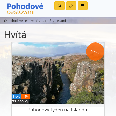
Pohodové cestování
Země
Island
Hvítá
Sleva
Sleva
- 4%
73 990 Kč
Pohodový týden na Islandu