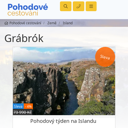
Pohodové cestování
Země
Island
Grábrók
Sleva
Sleva
- 4%
73 990 Kč
Pohodový týden na Islandu