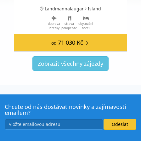
Landmannalaugar
Island
doprava
strava
ubytování
letecky
polopenze
hotel
71 030 Kč
od
Zobrazit všechny zájezdy
Chcete od nás dostávat novinky a zajímavosti
emailem?