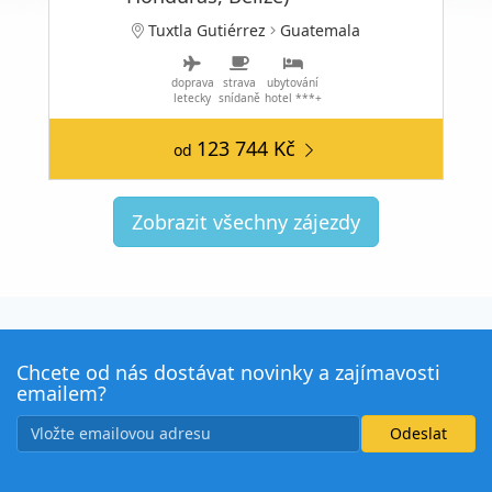
Tuxtla Gutiérrez
Guatemala
doprava
strava
ubytování
letecky
snídaně
hotel ***+
123 744 Kč
od
Zobrazit všechny zájezdy
Chcete od nás dostávat novinky a zajímavosti
emailem?