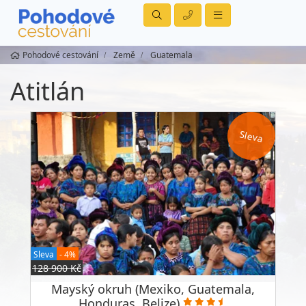
Pohodové cestování
Země
Guatemala
Atitlán
Sleva
Sleva
- 4%
128 900 Kč
Mayský okruh (Mexiko, Guatemala,
Honduras, Belize)