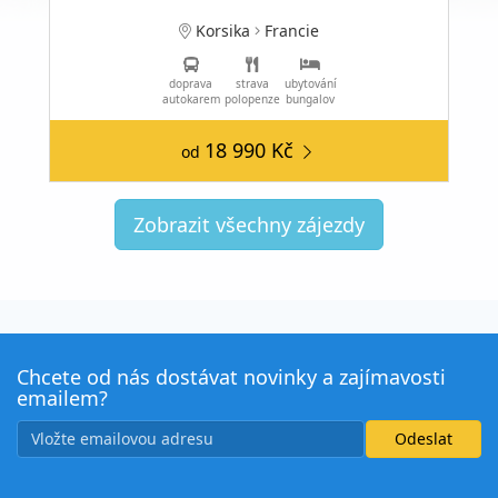
Korsika
Francie
doprava
strava
ubytování
autokarem
polopenze
bungalov
18 990 Kč
od
Zobrazit všechny zájezdy
Chcete od nás dostávat novinky a zajímavosti
emailem?