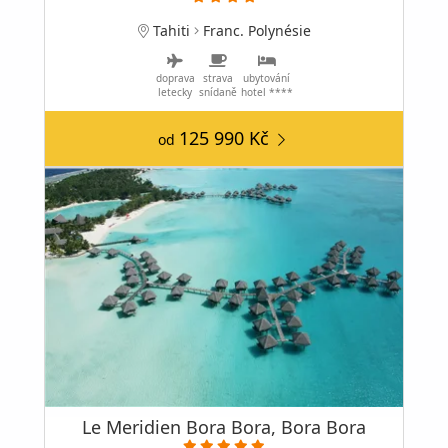
Tahiti
Franc. Polynésie
doprava
strava
ubytování
letecky
snídaně
hotel ****
125 990 Kč
od
Le Meridien Bora Bora, Bora Bora