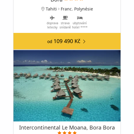
Tahiti
Franc. Polynésie
doprava
strava
ubytování
letecky
snídaně
hotel ****
109 490 Kč
od
Intercontinental Le Moana, Bora Bora