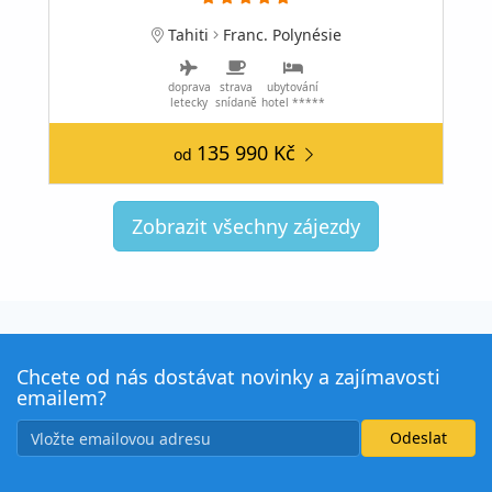
Tahiti
Franc. Polynésie
doprava
strava
ubytování
letecky
snídaně
hotel *****
135 990 Kč
od
Zobrazit všechny zájezdy
Chcete od nás dostávat novinky a zajímavosti
emailem?