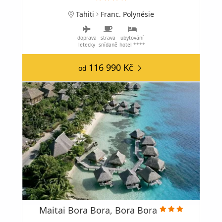
Tahiti
Franc. Polynésie
doprava
strava
ubytování
letecky
snídaně
hotel ****
116 990 Kč
od
Maitai Bora Bora, Bora Bora