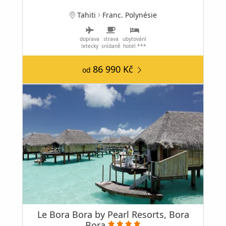
Tahiti
Franc. Polynésie
doprava
strava
ubytování
letecky
snídaně
hotel ***
86 990 Kč
od
Le Bora Bora by Pearl Resorts, Bora
Bora