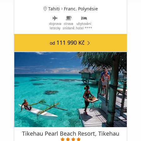
Tahiti
Franc. Polynésie
doprava
strava
ubytování
letecky
snídaně
hotel ****
111 990 Kč
od
Tikehau Pearl Beach Resort, Tikehau