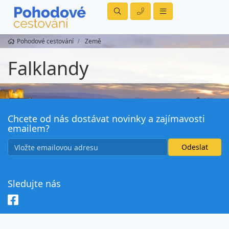
Pohodové cestování
Země
Falklandy
Chcete od nás dostávat novinky a zajímavosti
emailem?
Sledujte nás