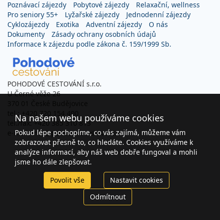
Poznávací zájezdy
Pobytové zájezdy
Relaxační, wellness
Pro seniory 55+
Lyžařské zájezdy
Jednodenní zájezdy
Cyklozájezdy
Exotika
Adventní zájezdy
O nás
Dokumenty
Zásady ochrany osobních údajů
Informace k zájezdu podle zákona č. 159/1999 Sb.
POHODOVÉ CESTOVÁNÍ s.r.o.
U Černé věže 26
370 01 České Budějovice
tel.: +420 720 154 400
Na našem webu používáme cookies
tel./fax: +420 385 310 813
Pokud lépe pochopíme, co vás zajímá, můžeme vám
e-mail: info@pohodovecestovani.cz
zobrazovat přesně to, co hledáte. Cookies využíváme k
analýze informací, aby náš web dobře fungoval a mohli
jsme ho dále zlepšovat.
Povolit vše
Nastavit cookies
Odmítnout