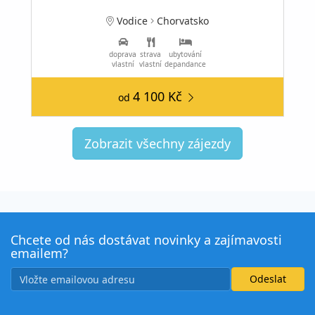
Vodice
Chorvatsko
doprava
strava
ubytování
vlastní
vlastní
depandance
4 100 Kč
od
Zobrazit všechny zájezdy
Chcete od nás dostávat novinky a zajímavosti
emailem?