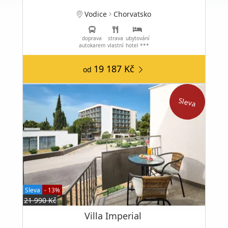
Vodice
Chorvatsko
doprava
strava
ubytování
autokarem
vlastní
hotel ***
19 187 Kč
od
Sleva
Sleva
- 13%
21 990 Kč
Villa Imperial