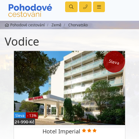
Pohodové cestování
Země
Chorvatsko
Vodice
Sleva
Sleva
- 13%
21 990 Kč
Hotel Imperial