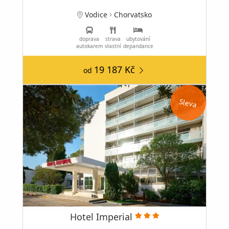
Vodice
Chorvatsko
doprava
strava
ubytování
autokarem
vlastní
depandance
19 187 Kč
od
Sleva
Hotel Imperial