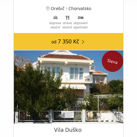
Orebič
Chorvatsko
doprava
strava
ubytování
vlastní
vlastní
apartmán
7 350 Kč
od
Sleva
Vila Duško