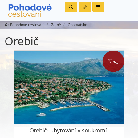
Pohodové cestování
Země
Chorvatsko
Orebič
Sleva
Orebič- ubytování v soukromí