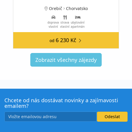
Orebič
Chorvatsko
doprava
strava
ubytování
vlastní
vlastní
apartmán
6 230 Kč
od
Zobrazit všechny zájezdy
Chcete od nás dostávat novinky a zajímavosti
emailem?