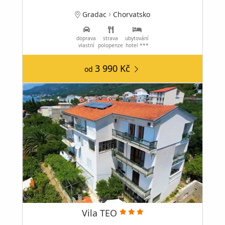
Gradac
Chorvatsko
doprava
strava
ubytování
vlastní
polopenze
hotel ***
3 990 Kč
od
Vila TEO