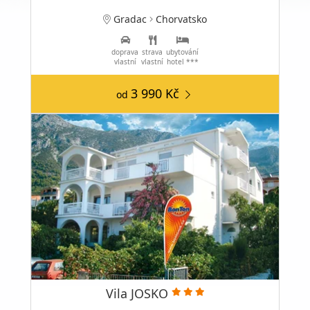
Gradac
Chorvatsko
doprava
strava
ubytování
vlastní
vlastní
hotel ***
3 990 Kč
od
Vila JOSKO