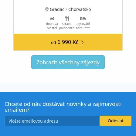
Gradac
Chorvatsko
doprava
strava
ubytování
vlastní
polopenze
hotel ***
6 990 Kč
od
Zobrazit všechny zájezdy
Chcete od nás dostávat novinky a zajímavosti
emailem?