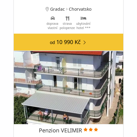
Gradac
Chorvatsko
doprava
strava
ubytování
vlastní
polopenze
hotel ***
10 990 Kč
od
Penzion VELIMIR