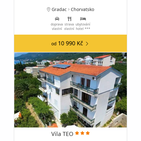
Gradac
Chorvatsko
doprava
strava
ubytování
vlastní
vlastní
hotel ***
10 990 Kč
od
Vila TEO