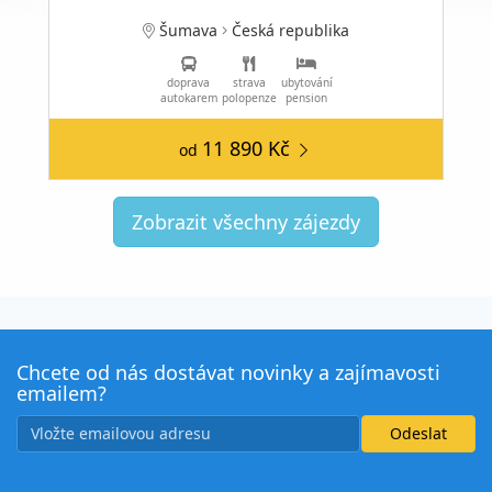
Šumava
Česká republika
doprava
strava
ubytování
autokarem
polopenze
pension
11 890 Kč
od
Zobrazit všechny zájezdy
Chcete od nás dostávat novinky a zajímavosti
emailem?