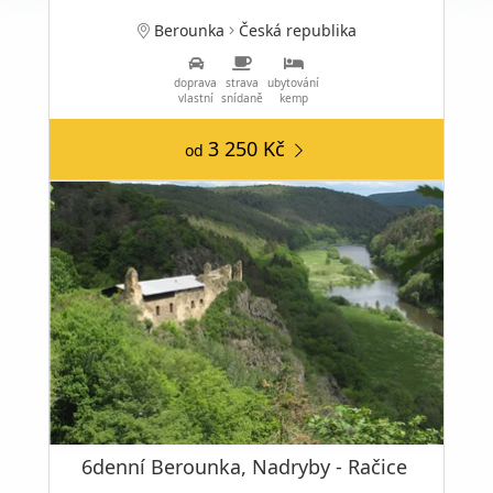
Berounka
Česká republika
doprava
strava
ubytování
vlastní
snídaně
kemp
3 250 Kč
od
6denní Berounka, Nadryby - Račice