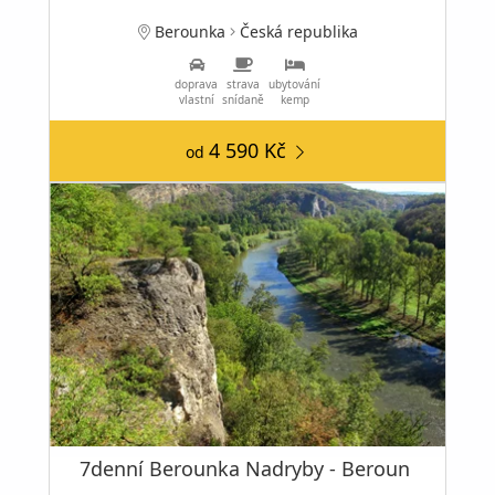
Berounka
Česká republika
doprava
strava
ubytování
vlastní
snídaně
kemp
4 590 Kč
od
7denní Berounka Nadryby - Beroun