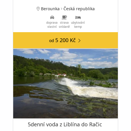
Berounka
Česká republika
doprava
strava
ubytování
vlastní
snídaně
kemp
5 200 Kč
od
5denní voda z Liblína do Račic