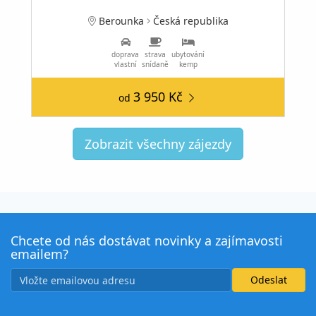
Berounka
Česká republika
doprava
strava
ubytování
vlastní
snídaně
kemp
3 950 Kč
od
Zobrazit všechny zájezdy
Chcete od nás dostávat novinky a zajímavosti
emailem?