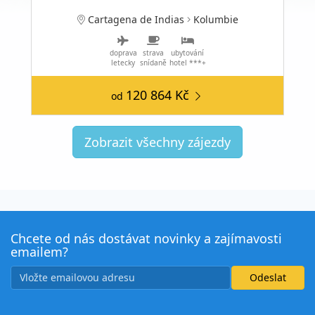
Cartagena de Indias
Kolumbie
doprava
strava
ubytování
letecky
snídaně
hotel ***+
120 864 Kč
od
Zobrazit všechny zájezdy
Chcete od nás dostávat novinky a zajímavosti
emailem?