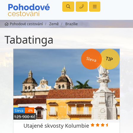
Pohodové cestování
Země
Brazílie
Tabatinga
Sleva
Sleva
- 4%
125 900 Kč
Utajené skvosty Kolumbie