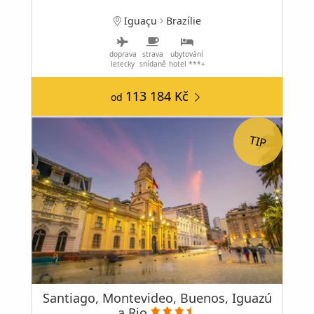
Iguaçu
Brazílie
doprava
strava
ubytování
letecky
snídaně
hotel ***+
113 184 Kč
od
Santiago, Montevideo, Buenos, Iguazú
a Rio