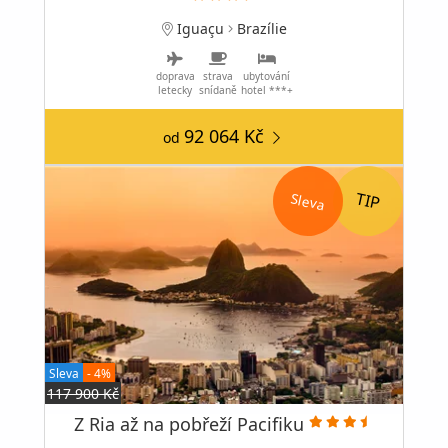
Iguaçu
Brazílie
doprava
strava
ubytování
letecky
snídaně
hotel ***+
92 064 Kč
od
Sleva
Sleva
- 4%
117 900 Kč
Z Ria až na pobřeží Pacifiku