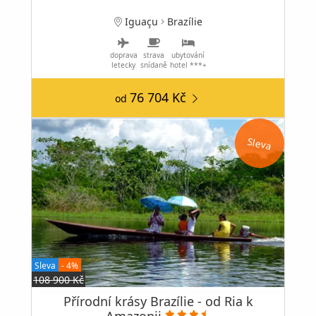
Iguaçu
Brazílie
doprava
strava
ubytování
letecky
snídaně
hotel ***+
76 704 Kč
od
Sleva
Sleva
- 4%
108 900 Kč
Přírodní krásy Brazílie - od Ria k
Amazonii