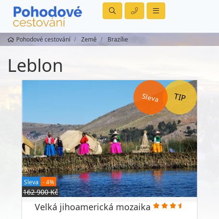
Pohodové cestování
Země
Brazílie
Leblon
Sleva
Sleva
- 4%
162 900 Kč
Velká jihoamerická mozaika