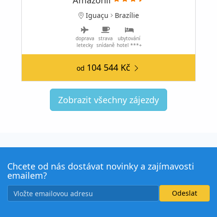
Iguaçu
Brazílie
doprava
strava
ubytování
letecky
snídaně
hotel ***+
104 544 Kč
od
Zobrazit všechny zájezdy
Chcete od nás dostávat novinky a zajímavosti
emailem?