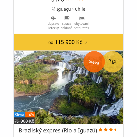
Iguaçu
Chile
doprava
strava
ubytování
letecky
snídaně
hotel ***+
115 900 Kč
od
Sleva
Sleva
- 4%
79 900 Kč
Brazilský expres (Rio a Iguazú)