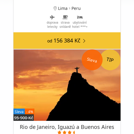
Lima
Peru
doprava
strava
ubytování
letecky
snídaně
hotel ***+
156 384 Kč
od
Sleva
Sleva
- 4%
95 900 Kč
Rio de Janeiro, Iguazú a Buenos Aires