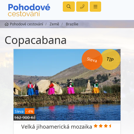
Pohodové cestování
Země
Brazílie
Copacabana
Sleva
Sleva
- 4%
162 900 Kč
Velká jihoamerická mozaika