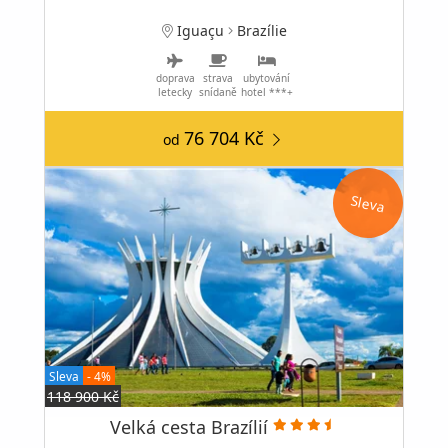
Iguaçu
Brazílie
doprava
strava
ubytování
letecky
snídaně
hotel ***+
76 704 Kč
od
Sleva
Sleva
- 4%
118 900 Kč
Velká cesta Brazílií