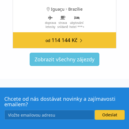
Iguaçu
Brazílie
doprava
strava
ubytování
letecky
snídaně
hotel ***+
114 144 Kč
od
Zobrazit všechny zájezdy
Chcete od nás dostávat novinky a zajímavosti
emailem?