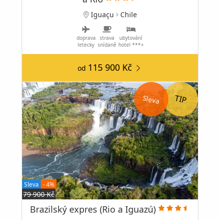
Iguaçu
Chile
doprava
strava
ubytování
letecky
snídaně
hotel ***+
115 900 Kč
od
Sleva
Sleva
- 4%
79 900 Kč
Brazilský expres (Rio a Iguazú)