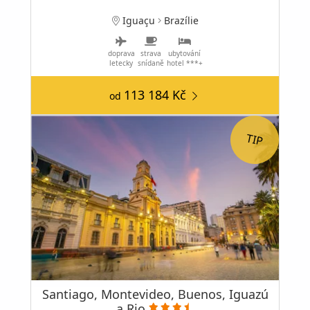
Iguaçu
Brazílie
doprava
strava
ubytování
letecky
snídaně
hotel ***+
113 184 Kč
od
Santiago, Montevideo, Buenos, Iguazú
a Rio