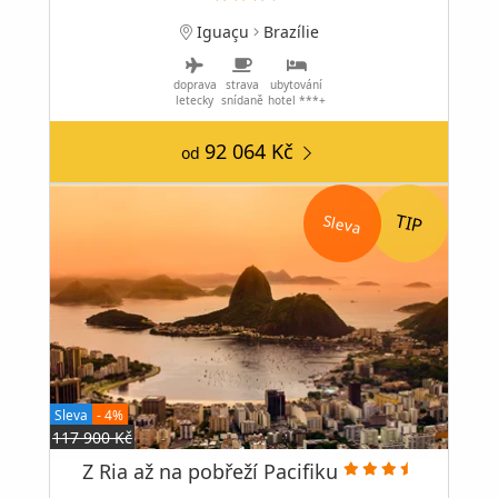
Iguaçu
Brazílie
doprava
strava
ubytování
letecky
snídaně
hotel ***+
92 064 Kč
od
Sleva
Sleva
- 4%
117 900 Kč
Z Ria až na pobřeží Pacifiku