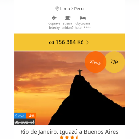
Lima
Peru
doprava
strava
ubytování
letecky
snídaně
hotel ***+
156 384 Kč
od
Sleva
Sleva
- 4%
95 900 Kč
Rio de Janeiro, Iguazú a Buenos Aires