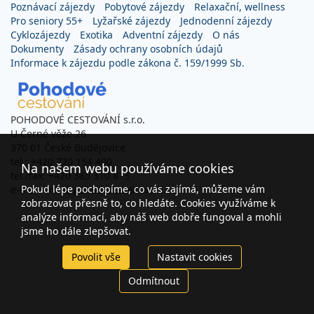
Poznávací zájezdy
Pobytové zájezdy
Relaxační, wellness
Pro seniory 55+
Lyžařské zájezdy
Jednodenní zájezdy
Cyklozájezdy
Exotika
Adventní zájezdy
O nás
Dokumenty
Zásady ochrany osobních údajů
Informace k zájezdu podle zákona č. 159/1999 Sb.
POHODOVÉ CESTOVÁNÍ s.r.o.
U Černé věže 26
370 01 České Budějovice
tel.: +420 720 154 400
Na našem webu používáme cookies
tel./fax: +420 385 310 813
Pokud lépe pochopíme, co vás zajímá, můžeme vám
e-mail: info@pohodovecestovani.cz
zobrazovat přesně to, co hledáte. Cookies využíváme k
analýze informací, aby náš web dobře fungoval a mohli
jsme ho dále zlepšovat.
Povolit vše
Nastavit cookies
Odmítnout