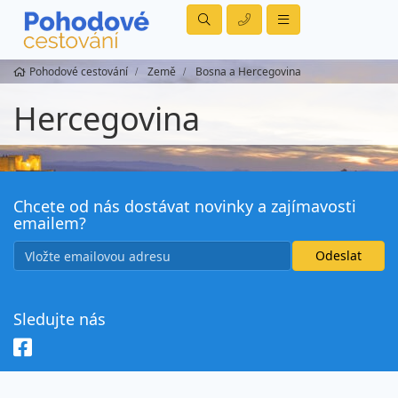
Pohodové cestování
Země
Bosna a Hercegovina
Hercegovina
Chcete od nás dostávat novinky a zajímavosti
emailem?
Sledujte nás