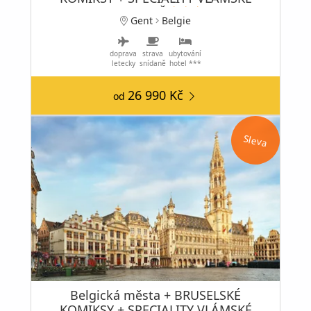
KUCHYNĚ
Gent
Belgie
doprava
strava
ubytování
letecky
snídaně
hotel ***
26 990 Kč
od
Sleva
Belgická města + BRUSELSKÉ
KOMIKSY + SPECIALITY VLÁMSKÉ