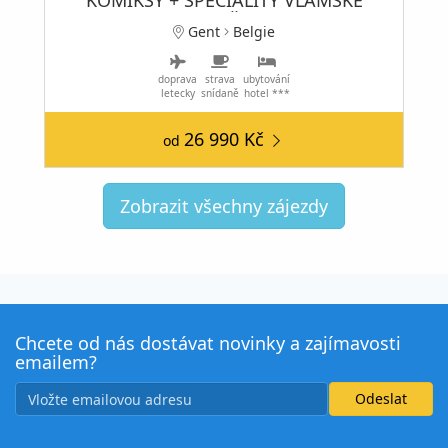
KUCHYNĚ
Gent
Belgie
doprava
strava
ubytování
letecky
snídaně
hotel ***
26 990 Kč
od
Zobrazit všechny zájezdy
Chcete od nás dostávat novinky a zajímavosti
emailem?