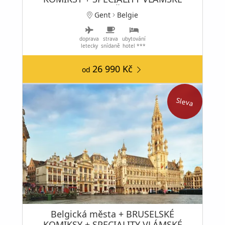
KUCHYNĚ
Gent
Belgie
doprava
strava
ubytování
letecky
snídaně
hotel ***
26 990 Kč
od
Sleva
Belgická města + BRUSELSKÉ
KOMIKSY + SPECIALITY VLÁMSKÉ