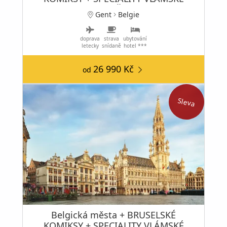
KUCHYNĚ
Gent
Belgie
doprava
strava
ubytování
letecky
snídaně
hotel ***
26 990 Kč
od
Sleva
Belgická města + BRUSELSKÉ
KOMIKSY + SPECIALITY VLÁMSKÉ