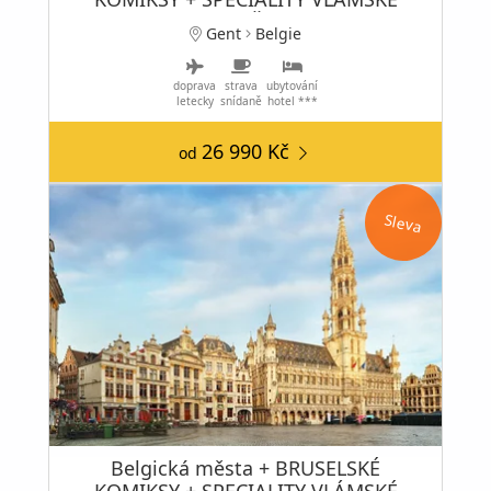
KUCHYNĚ
Gent
Belgie
doprava
strava
ubytování
letecky
snídaně
hotel ***
26 990 Kč
od
Sleva
Belgická města + BRUSELSKÉ
KOMIKSY + SPECIALITY VLÁMSKÉ