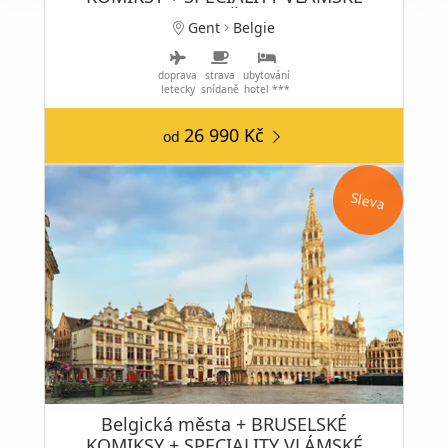
KUCHYNĚ
Gent
Belgie
doprava
strava
ubytování
letecky
snídaně
hotel ***
26 990 Kč
od
Sleva
Belgická města + BRUSELSKÉ
KOMIKSY + SPECIALITY VLÁMSKÉ